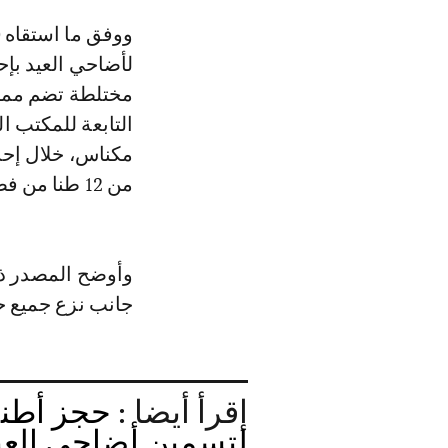
ووفق ما استقاه Le360 من مصدر مسؤول، فقد جاء قرار نزع الحلقات المميزة
لأضاحي العيد بإ
مختلطة تضم ممثل
التابعة للمكتب ا
مكناس، خلال إحدى
من 12 طنا من فضلات الدجاج لدى أحد المربين.
وأوضح المصدر ذا
جانب نزع جميع حلقات العيد وحجز 16
إقرأ أيضا :
حجز أطنا
لتسمين أضاحي الع