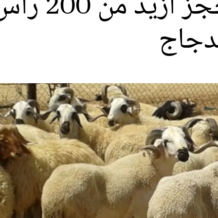
مصالح «أونسا
لدجاج