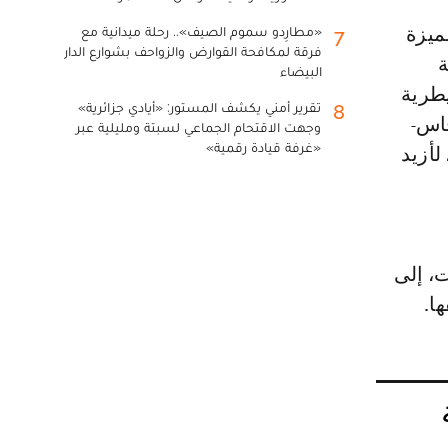
«مطارِدو سموم الصيف».. رحلة ميدانية مع
7
فرقة لمكافحة القوارض والزواحف بشوارع الدار
ة
البيضاء
يطرية
تقرير أمني يكشف المستور: «أيادي جزائرية»
8
فاس-
وجهت الاقتحام الجماعي لسبتة ومليلية عبر
«غرفة قيادة رقمية»
لأزيد
ت، إلى