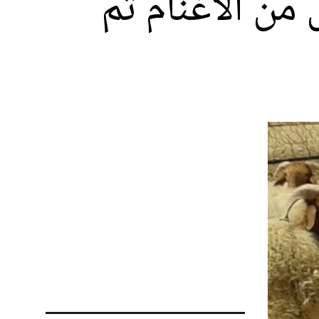
» تحجز أزيد من 200 رأس من الأغنام تم