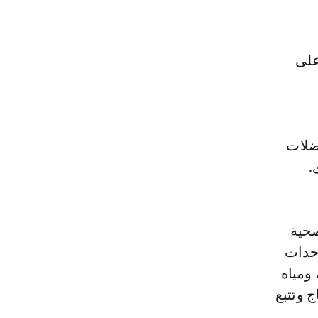
على
ضلات
.
صحية
وحدات
ومياه
 وتتبع