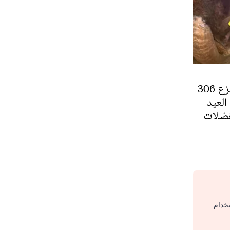
مصالح "أونسا" تنزع 306
لعيد
فضلات
تخدام