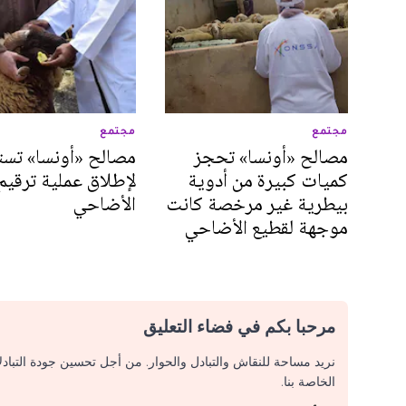
مجتمع
مجتمع
مصالح «أونسا» تحجز
مصالح «أونسا» تست
كميات كبيرة من أدوية
لإطلاق عملية ترقيم
بيطرية غير مرخصة كانت
الأضاحي
موجهة لقطيع الأضاحي
مرحبا بكم في فضاء التعليق
نريد مساحة للنقاش والتبادل والحوار. من أجل تحسين جودة التباد
الخاصة بنا.