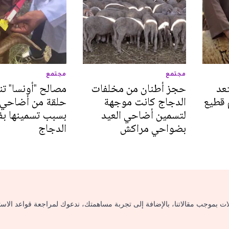
مجتمع
مجتمع
عد
حجز أطنان من مخلفات
 قطيع
الدجاج كانت موجهة
حلقة من أضاحي ا
لتسمين أضاحي العيد
بسبب تسمينها ب
بضواحي مراكش
الدجاج
لات بموجب مقالاتنا، بالإضافة إلى تجربة مساهمتك، ندعوك لمراجعة قواعد الاس