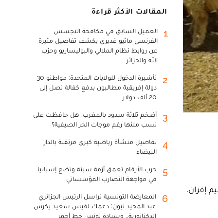
المقالات الأكثر قراءة
العميل السابق في مكافحة التجسس
1
الفرنسي ماثيو غديري يكشف تفاصيل مثيرة
عن روابط نظام الملالي والبوليساريو وحزب
الله والجزائر
تأشيرة الدخول للولايات المتحدة: مواطنو 30
2
دولة إفريقية مطالبون بدفع كفالة تصل إلى
20 ألف دولار
أضخم ثلاثة سدود بالمغرب: هل حافظت على
3
نسب ملئها رغم موجات الحر الصيفية؟
تفاصيل منشأة رياضية كبرى مرتقبة بالدار
4
البيضاء
حرب الأرقام تعمق أزمة سبتة وتضع إسبانيا
5
في مواجهة التضارب المؤسساتي
يم إفران،
المعارضة التونسية تراسل الرئيس الجزائري
6
عبد المجيد تبون: دعمك لقيس سعيد يكرس
الدكتاتورية.. وسيادة تونس خط أحمر