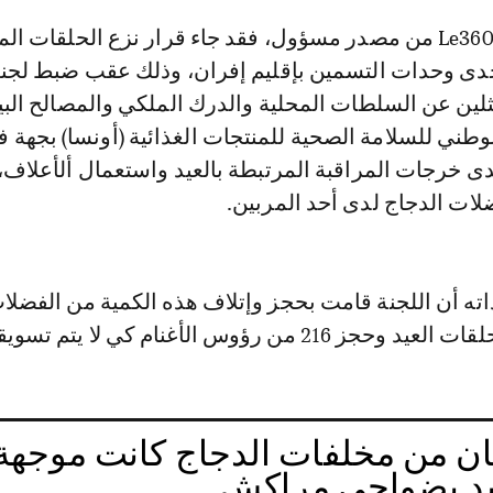
حدى وحدات التسمين بإقليم إفران، وذلك عقب ضبط لجن
ين عن السلطات المحلية والدرك الملكي والمصالح الب
لوطني للسلامة الصحية للمنتجات الغذائية (أونسا) بجهة 
 خرجات المراقبة المرتبطة بالعيد واستعمال ألأعلاف، 
ته أن اللجنة قامت بحجز وإتلاف هذه الكمية من الفضلا
2 من رؤوس الأغنام كي لا يتم تسويقها.
ن من مخلفات الدجاج كانت موجهة
يد بضواحي مراكش