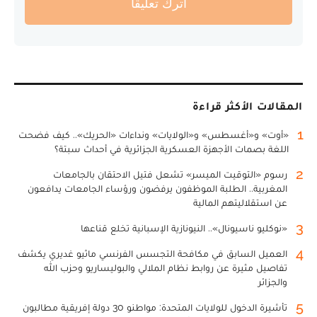
أترك تعليقا
المقالات الأكثر قراءة
1
«أوت» و«أغسطس» و«الولايات» ونداءات «الحريك».. كيف فضحت
اللغة بصمات الأجهزة العسكرية الجزائرية في أحداث سبتة؟
2
رسوم «التوقيت الميسر» تشعل فتيل الاحتقان بالجامعات
المغربية.. الطلبة الموظفون يرفضون ورؤساء الجامعات يدافعون
عن استقلاليتهم المالية
3
«نوكليو ناسيونال».. النيونازية الإسبانية تخلع قناعها
4
العميل السابق في مكافحة التجسس الفرنسي ماثيو غديري يكشف
تفاصيل مثيرة عن روابط نظام الملالي والبوليساريو وحزب الله
والجزائر
5
تأشيرة الدخول للولايات المتحدة: مواطنو 30 دولة إفريقية مطالبون