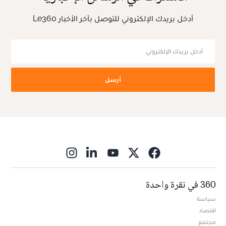
أدخل بريدك الإلكتروني للتوصل بآخر الأخبار Le360
أرسل
ns in new window
360 في نقرة واحدة
سياسة
اقتصاد
مجتمع