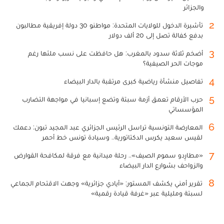
والجزائر
2
تأشيرة الدخول للولايات المتحدة: مواطنو 30 دولة إفريقية مطالبون
بدفع كفالة تصل إلى 20 ألف دولار
3
أضخم ثلاثة سدود بالمغرب: هل حافظت على نسب ملئها رغم
موجات الحر الصيفية؟
4
تفاصيل منشأة رياضية كبرى مرتقبة بالدار البيضاء
5
حرب الأرقام تعمق أزمة سبتة وتضع إسبانيا في مواجهة التضارب
المؤسساتي
6
المعارضة التونسية تراسل الرئيس الجزائري عبد المجيد تبون: دعمك
لقيس سعيد يكرس الدكتاتورية.. وسيادة تونس خط أحمر
7
«مطارِدو سموم الصيف».. رحلة ميدانية مع فرقة لمكافحة القوارض
والزواحف بشوارع الدار البيضاء
8
تقرير أمني يكشف المستور: «أيادي جزائرية» وجهت الاقتحام الجماعي
لسبتة ومليلية عبر «غرفة قيادة رقمية»