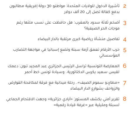
2
تأشيرة الدخول للولايات المتحدة: مواطنو 30 دولة إفريقية مطالبون
بدفع كفالة تصل إلى 20 ألف دولار
3
أضخم ثلاثة سدود بالمغرب: هل حافظت على نسب ملئها رغم
موجات الحر الصيفية؟
4
تفاصيل منشأة رياضية كبرى مرتقبة بالدار البيضاء
5
حرب الأرقام تعمق أزمة سبتة وتضع إسبانيا في مواجهة التضارب
المؤسساتي
6
المعارضة التونسية تراسل الرئيس الجزائري عبد المجيد تبون: دعمك
لقيس سعيد يكرس الدكتاتورية.. وسيادة تونس خط أحمر
7
«مطارِدو سموم الصيف».. رحلة ميدانية مع فرقة لمكافحة القوارض
والزواحف بشوارع الدار البيضاء
8
تقرير أمني يكشف المستور: «أيادي جزائرية» وجهت الاقتحام الجماعي
لسبتة ومليلية عبر «غرفة قيادة رقمية»