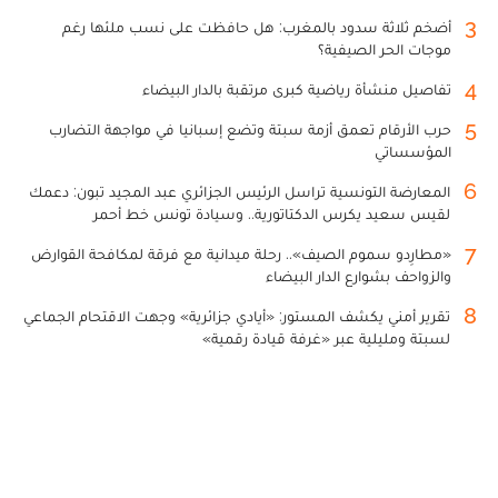
3
أضخم ثلاثة سدود بالمغرب: هل حافظت على نسب ملئها رغم
موجات الحر الصيفية؟
4
تفاصيل منشأة رياضية كبرى مرتقبة بالدار البيضاء
5
حرب الأرقام تعمق أزمة سبتة وتضع إسبانيا في مواجهة التضارب
المؤسساتي
6
المعارضة التونسية تراسل الرئيس الجزائري عبد المجيد تبون: دعمك
لقيس سعيد يكرس الدكتاتورية.. وسيادة تونس خط أحمر
7
«مطارِدو سموم الصيف».. رحلة ميدانية مع فرقة لمكافحة القوارض
والزواحف بشوارع الدار البيضاء
8
تقرير أمني يكشف المستور: «أيادي جزائرية» وجهت الاقتحام الجماعي
لسبتة ومليلية عبر «غرفة قيادة رقمية»