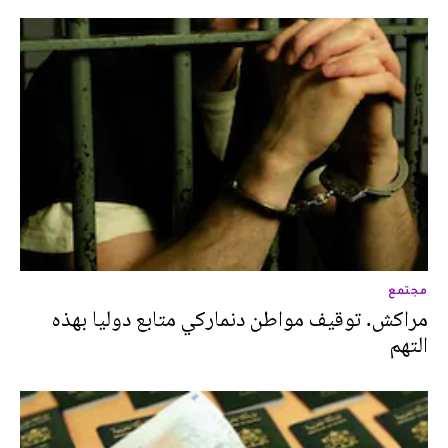
مجتمع
مراكش. توقيف مواطن دنماركي متابع دوليا بهذه
التهم