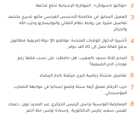
2
«نوكليو ناسيونال».. النيونازية الإسبانية تخلع قناعها
3
العميل السابق في مكافحة التجسس الفرنسي ماثيو غديري يكشف
تفاصيل مثيرة عن روابط نظام الملالي والبوليساريو وحزب الله
والجزائر
4
تأشيرة الدخول للولايات المتحدة: مواطنو 30 دولة إفريقية مطالبون
بدفع كفالة تصل إلى 20 ألف دولار
5
أضخم ثلاثة سدود بالمغرب: هل حافظت على نسب ملئها رغم
موجات الحر الصيفية؟
6
تفاصيل منشأة رياضية كبرى مرتقبة بالدار البيضاء
7
حرب الأرقام تعمق أزمة سبتة وتضع إسبانيا في مواجهة التضارب
المؤسساتي
8
المعارضة التونسية تراسل الرئيس الجزائري عبد المجيد تبون: دعمك
لقيس سعيد يكرس الدكتاتورية.. وسيادة تونس خط أحمر