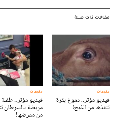
مقالات ذات صلة
منوعات
منوعات
فيديو مؤثر.. دموع بقرة
فيديو مؤثر.. طفلة
تنقذها من الذبح!
مريضة بالسرطان ت
من ممرضها!