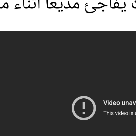
 يفاجئ مذيعا أثناء مب