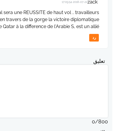
zack
2018-07-22 17:09:54
l sera une REUSSITE de haut vol .. travailleurs
 en travers de la gorge la victoire diplomatique
atar à la difference de l'Arabie S, est un allié ….
رد
تعليق
0
/
800