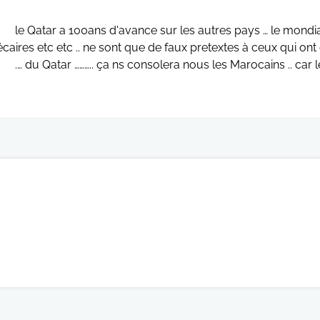
le Qatar a 100ans d'avance sur les autres pays … le mondia
écaires etc etc .. ne sont que de faux pretextes à ceux qui ont
du Qatar ……….. ça ns consolera nous les Marocains .. car le Q