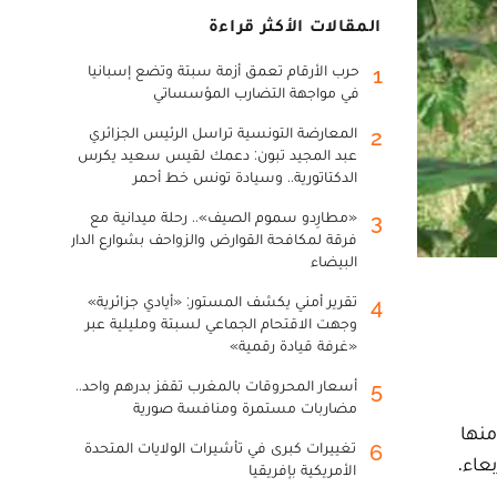
المقالات الأكثر قراءة
حرب الأرقام تعمق أزمة سبتة وتضع إسبانيا
1
في مواجهة التضارب المؤسساتي
المعارضة التونسية تراسل الرئيس الجزائري
2
عبد المجيد تبون: دعمك لقيس سعيد يكرس
الدكتاتورية.. وسيادة تونس خط أحمر
«مطارِدو سموم الصيف».. رحلة ميدانية مع
3
فرقة لمكافحة القوارض والزواحف بشوارع الدار
البيضاء
تقرير أمني يكشف المستور: «أيادي جزائرية»
4
وجهت الاقتحام الجماعي لسبتة ومليلية عبر
«غرفة قيادة رقمية»
أسعار المحروقات بالمغرب تقفز بدرهم واحد..
5
مضاربات مستمرة ومنافسة صورية
منها
تغييرات كبرى في تأشيرات الولايات المتحدة
6
عاء.
الأمريكية بإفريقيا