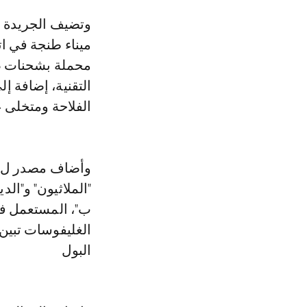
وتضيف الجريدة في عددها الصادر ليو الأربعاء، أن هذه الشاحنات عادة ما تعبر
ميناء طنجة في ات
محملة بشحنات ضخم
التقنية، إضافة إ
الفلاحة ومتخلى عن
وأضاف مصدر ل"ال
"الملاثيون" و"الد
ب"، المستعمل في
الغليفوسات تبين
البول