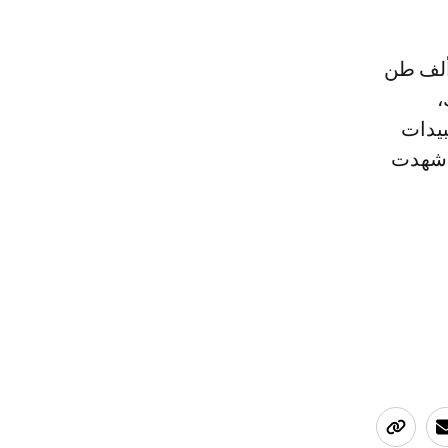
لكميات التي تم إدخالها، خلال الأسبوعين الأخيرين، بين 80 و160 ألف طن
،
بيدات
ي شهدت