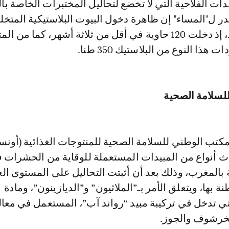
دات الفلاحية التي لا تخضع لتحاليل المختبرات الخاصة با
 ل"المساء" إن ظاهرة دخول البيوت البلاستيكية المتخل
بإسبانيا في تزايد، إذ دخلت 120 حاوية في أقل من ثلاثة أشهر، كما من
هذا النوع من البلاستيك 350 طنا.
لسلامة الصحية
تب الوطني للسلامة الصحية للمنتوجات الغذائية (أونسا)
اث أنواع من المبيدات المستعملة للوقاية من الحشرات 
 بالمغرب، وذلك بعد أن أثبتت التحاليل على المستوى ال
بها، ويتعلق الأمر بـ”الملاثيون” و”الديازينون”، ومادة
تي تدخل في تركيبة مبيد “رواند آب”، المستعمل في معا
لخرشوف والجوز.