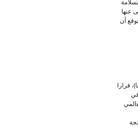
لسلامة
ى عنها
 المتوقع أن
، قرارا
في
عالمي
لجة