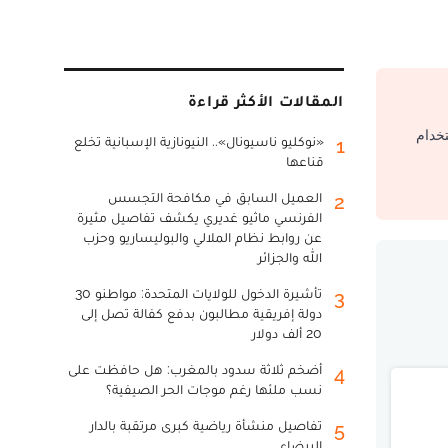
المقالات الأكثر قراءة
تخدام
«نوكليو ناسيونال».. النيونازية الإسبانية تخلع
1
قناعها
العميل السابق في مكافحة التجسس
2
الفرنسي ماثيو غديري يكشف تفاصيل مثيرة
عن روابط نظام الملالي والبوليساريو وحزب
الله والجزائر
تأشيرة الدخول للولايات المتحدة: مواطنو 30
3
دولة إفريقية مطالبون بدفع كفالة تصل إلى
20 ألف دولار
أضخم ثلاثة سدود بالمغرب: هل حافظت على
4
نسب ملئها رغم موجات الحر الصيفية؟
تفاصيل منشأة رياضية كبرى مرتقبة بالدار
5
البيضاء