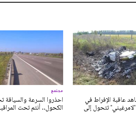
مجتمع
هد عاقبة الإفراط في
احذروا السرعة والسياقة تح
"لامرغيني" تتحول إلى
الكحول.. أنتم تحت المراقبة