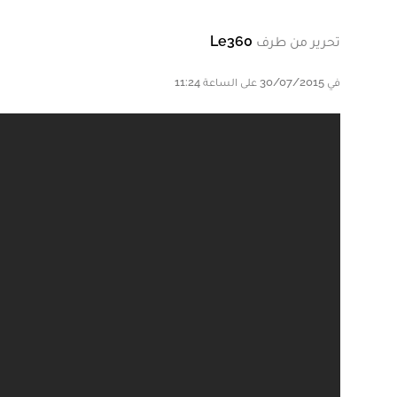
تحرير من طرف
Le360
في 30/07/2015 على الساعة 11:24