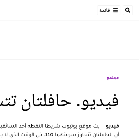
قائمة
مجتمع
فيديو. حافلتان تتس
فيديو
بث موقع يوتيوب شريطا التقطه أحد السائقين و
أن الحافلتان تتجاوز سرعتهما 110، في الوقت الذي لا يسمح لهما القانون بتجاوز 90 كلم في الساعة.