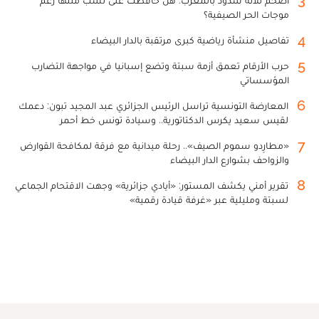
3
أضخم ثلاثة سدود بالمغرب: هل حافظت على نسب ملئها رغم
موجات الحر الصيفية؟
4
تفاصيل منشأة رياضية كبرى مرتقبة بالدار البيضاء
5
حرب الأرقام تعمق أزمة سبتة وتضع إسبانيا في مواجهة التضارب
المؤسساتي
6
المعارضة التونسية تراسل الرئيس الجزائري عبد المجيد تبون: دعمك
لقيس سعيد يكرس الدكتاتورية.. وسيادة تونس خط أحمر
7
«مطارِدو سموم الصيف».. رحلة ميدانية مع فرقة لمكافحة القوارض
والزواحف بشوارع الدار البيضاء
8
تقرير أمني يكشف المستور: «أيادي جزائرية» وجهت الاقتحام الجماعي
لسبتة ومليلية عبر «غرفة قيادة رقمية»