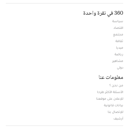
360 في نقرة واحدة
سياسة
اقتصاد
مجتمع
ثقافة
ميديا
Opens in new window
رياضة
مشاهير
دولي
معلومات عنا
من نحن ؟
الأسئلة الأكثر طرحا
للإعلان على موقعنا
بيانات قانونية
للإتصال بنا
أرشيف