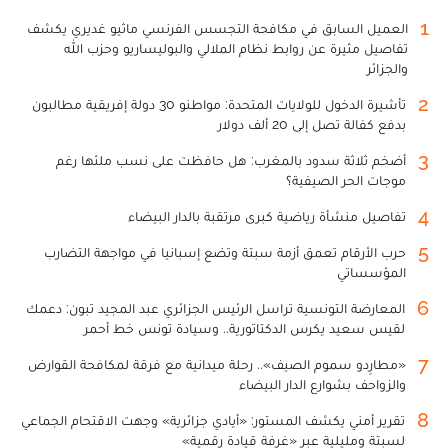
1
العميل السابق في مكافحة التجسس الفرنسي ماثيو غديري يكشف
تفاصيل مثيرة عن روابط نظام الملالي والبوليساريو وحزب الله
والجزائر
2
تأشيرة الدخول للولايات المتحدة: مواطنو 30 دولة إفريقية مطالبون
بدفع كفالة تصل إلى 20 ألف دولار
3
أضخم ثلاثة سدود بالمغرب: هل حافظت على نسب ملئها رغم
موجات الحر الصيفية؟
4
تفاصيل منشأة رياضية كبرى مرتقبة بالدار البيضاء
5
حرب الأرقام تعمق أزمة سبتة وتضع إسبانيا في مواجهة التضارب
المؤسساتي
6
المعارضة التونسية تراسل الرئيس الجزائري عبد المجيد تبون: دعمك
لقيس سعيد يكرس الدكتاتورية.. وسيادة تونس خط أحمر
7
«مطارِدو سموم الصيف».. رحلة ميدانية مع فرقة لمكافحة القوارض
والزواحف بشوارع الدار البيضاء
8
تقرير أمني يكشف المستور: «أيادي جزائرية» وجهت الاقتحام الجماعي
لسبتة ومليلية عبر «غرفة قيادة رقمية»