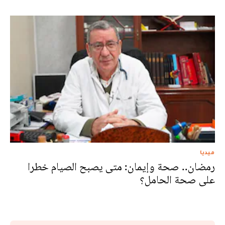
ميديا
رمضان.. صحة وإيمان: متى يصبح الصيام خطرا
على صحة الحامل؟