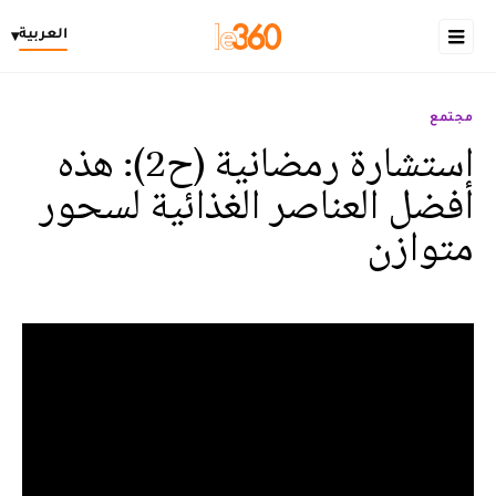
العربية
▾
مجتمع
استشارة رمضانية (ح2): هذه
أفضل العناصر الغذائية لسحور
متوازن