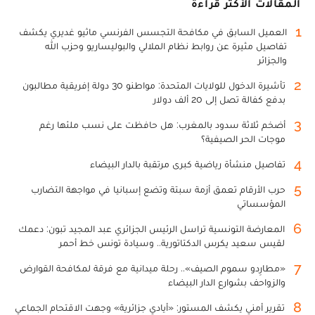
المقالات الأكثر قراءة
1
العميل السابق في مكافحة التجسس الفرنسي ماثيو غديري يكشف
تفاصيل مثيرة عن روابط نظام الملالي والبوليساريو وحزب الله
والجزائر
2
تأشيرة الدخول للولايات المتحدة: مواطنو 30 دولة إفريقية مطالبون
بدفع كفالة تصل إلى 20 ألف دولار
3
أضخم ثلاثة سدود بالمغرب: هل حافظت على نسب ملئها رغم
موجات الحر الصيفية؟
4
تفاصيل منشأة رياضية كبرى مرتقبة بالدار البيضاء
5
حرب الأرقام تعمق أزمة سبتة وتضع إسبانيا في مواجهة التضارب
المؤسساتي
6
المعارضة التونسية تراسل الرئيس الجزائري عبد المجيد تبون: دعمك
لقيس سعيد يكرس الدكتاتورية.. وسيادة تونس خط أحمر
7
«مطارِدو سموم الصيف».. رحلة ميدانية مع فرقة لمكافحة القوارض
والزواحف بشوارع الدار البيضاء
8
تقرير أمني يكشف المستور: «أيادي جزائرية» وجهت الاقتحام الجماعي