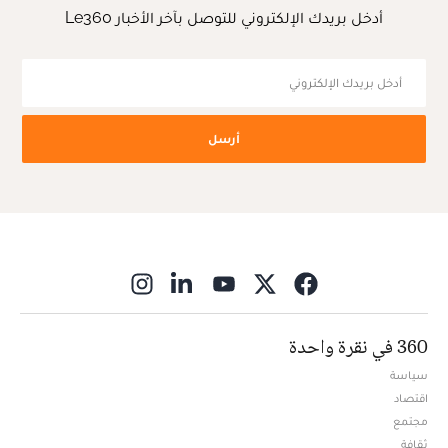
أدخل بريدك الإلكتروني للتوصل بآخر الأخبار Le360
أرسل
ns in new window
360 في نقرة واحدة
سياسة
اقتصاد
مجتمع
ثقافة