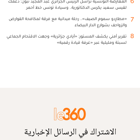
6
المعارضة التونسية تراسل الرئيس الجزائري عبد المجيد تبون: دعمك
لقيس سعيد يكرس الدكتاتورية.. وسيادة تونس خط أحمر
7
«مطارِدو سموم الصيف».. رحلة ميدانية مع فرقة لمكافحة القوارض
والزواحف بشوارع الدار البيضاء
8
تقرير أمني يكشف المستور: «أيادي جزائرية» وجهت الاقتحام الجماعي
لسبتة ومليلية عبر «غرفة قيادة رقمية»
الاشتراك في الرسائل الإخبارية