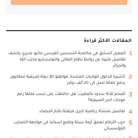
المقالات الأكثر قراءة
1
العميل السابق في مكافحة التجسس الفرنسي ماثيو غديري يكشف
تفاصيل مثيرة عن روابط نظام الملالي والبوليساريو وحزب الله
والجزائر
2
تأشيرة الدخول للولايات المتحدة: مواطنو 30 دولة إفريقية مطالبون
بدفع كفالة تصل إلى 20 ألف دولار
3
أضخم ثلاثة سدود بالمغرب: هل حافظت على نسب ملئها رغم
موجات الحر الصيفية؟
4
تفاصيل منشأة رياضية كبرى مرتقبة بالدار البيضاء
5
حرب الأرقام تعمق أزمة سبتة وتضع إسبانيا في مواجهة التضارب
المؤسساتي