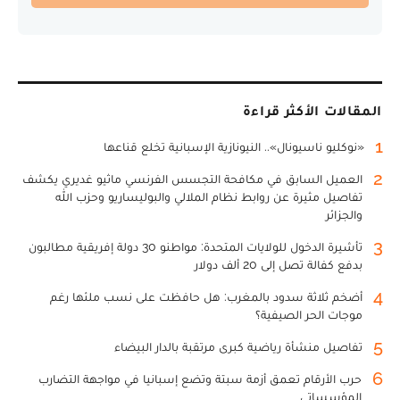
المقالات الأكثر قراءة
1
«نوكليو ناسيونال».. النيونازية الإسبانية تخلع قناعها
2
العميل السابق في مكافحة التجسس الفرنسي ماثيو غديري يكشف
تفاصيل مثيرة عن روابط نظام الملالي والبوليساريو وحزب الله
والجزائر
3
تأشيرة الدخول للولايات المتحدة: مواطنو 30 دولة إفريقية مطالبون
بدفع كفالة تصل إلى 20 ألف دولار
4
أضخم ثلاثة سدود بالمغرب: هل حافظت على نسب ملئها رغم
موجات الحر الصيفية؟
5
تفاصيل منشأة رياضية كبرى مرتقبة بالدار البيضاء
6
حرب الأرقام تعمق أزمة سبتة وتضع إسبانيا في مواجهة التضارب
المؤسساتي