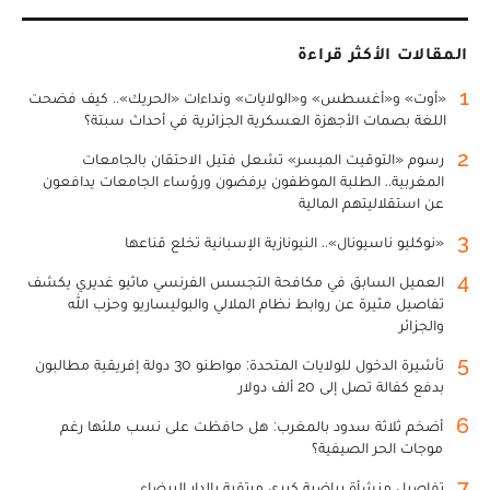
المقالات الأكثر قراءة
1
«أوت» و«أغسطس» و«الولايات» ونداءات «الحريك».. كيف فضحت
اللغة بصمات الأجهزة العسكرية الجزائرية في أحداث سبتة؟
2
رسوم «التوقيت الميسر» تشعل فتيل الاحتقان بالجامعات
المغربية.. الطلبة الموظفون يرفضون ورؤساء الجامعات يدافعون
عن استقلاليتهم المالية
3
«نوكليو ناسيونال».. النيونازية الإسبانية تخلع قناعها
4
العميل السابق في مكافحة التجسس الفرنسي ماثيو غديري يكشف
تفاصيل مثيرة عن روابط نظام الملالي والبوليساريو وحزب الله
والجزائر
5
تأشيرة الدخول للولايات المتحدة: مواطنو 30 دولة إفريقية مطالبون
بدفع كفالة تصل إلى 20 ألف دولار
6
أضخم ثلاثة سدود بالمغرب: هل حافظت على نسب ملئها رغم
موجات الحر الصيفية؟
7
تفاصيل منشأة رياضية كبرى مرتقبة بالدار البيضاء