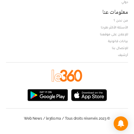
دولي
معلومات عنا
من نحن ؟
الأسئلة الأكثر طرحا
للإعلان على موقعنا
بيانات قانونية
للإتصال بنا
أرشيف
© Web News / le360.ma / Tous droits réservés 2023