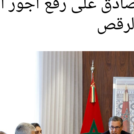
دق على رفع أجور أس
لرقص