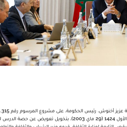
صادق مجلس الحكومة، المنعقد اليوم الخميس برئاسة عزيز 
بتغيير المرسوم رقم 2.02.423 الصادر في 27 من ربيع الأول 1424 (29 ماي 2003)، بتخويل تعويض عن حص
ص التابعة لوزارة الثقافة، قدمه وزير الشباب والثقافة والتوا