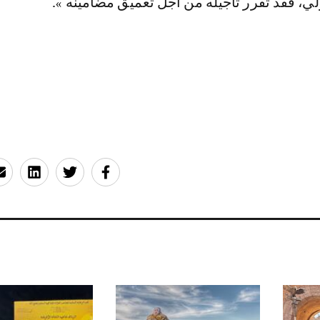
ي، فقد تقرر تأجيله من أجل تعميق مضامينه ».