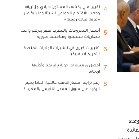
تقرير أمني يكشف المستور: «أيادي جزائرية»
4
وجهت الاقتحام الجماعي لسبتة ومليلية عبر
«غرفة قيادة رقمية»
أسعار المحروقات بالمغرب تقفز بدرهم واحد..
5
مضاربات مستمرة ومنافسة صورية
تغييرات كبرى في تأشيرات الولايات المتحدة
6
الأمريكية بإفريقيا
أفضل 5 مسارات جوية بإفريقيا وأكثرها
7
ازدحاما
رغم تراجع أسعار الذهب عالميا.. لماذا يخيم
8
الركود على سوق المعدن النفيس بالمغرب؟
أخنوش، رئيس الحكومة، على مشروع المرسوم رقم 2.23.315
ة الدرس لفائدة
صل، محمد