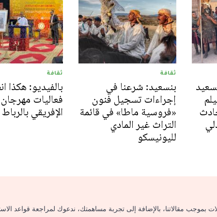
ثقافة
ثقافة
نسعيد
بنسعيد: شرعنا في
بالفيديو: هكذا ا
لم
إجراءات تسجيل فنون
فعاليات مهرجان 
بعد حادث
«فروسية ماطا» في قائمة
الإفريقي بالرباط
لي
التراث غير المادي
لليونيسكو
لات بموجب مقالاتنا، بالإضافة إلى تجربة مساهمتك، ندعوك لمراجعة قواعد الاس