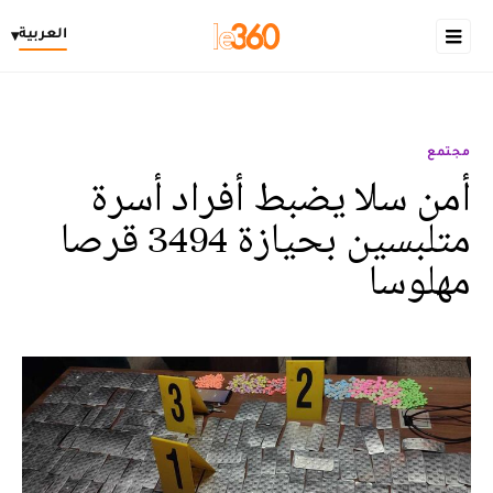
العربية
▾
مجتمع
أمن سلا يضبط أفراد أسرة
متلبسين بحيازة 3494 قرصا
مهلوسا