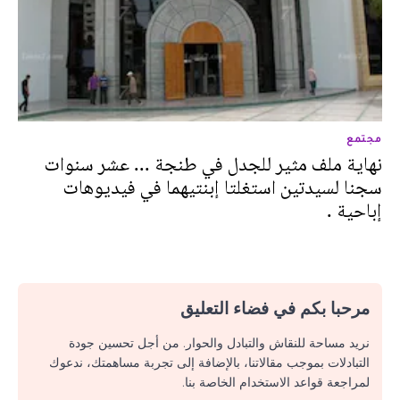
مجتمع
نهاية ملف مثير للجدل في طنجة ... عشر سنوات
سجنا لسيدتين استغلتا إبنتيهما في فيديوهات
إباحية .
مرحبا بكم في فضاء التعليق
نريد مساحة للنقاش والتبادل والحوار. من أجل تحسين جودة
التبادلات بموجب مقالاتنا، بالإضافة إلى تجربة مساهمتك، ندعوك
لمراجعة قواعد الاستخدام الخاصة بنا.