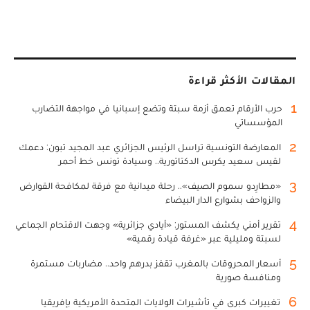
المقالات الأكثر قراءة
1
حرب الأرقام تعمق أزمة سبتة وتضع إسبانيا في مواجهة التضارب
المؤسساتي
2
المعارضة التونسية تراسل الرئيس الجزائري عبد المجيد تبون: دعمك
لقيس سعيد يكرس الدكتاتورية.. وسيادة تونس خط أحمر
3
«مطارِدو سموم الصيف».. رحلة ميدانية مع فرقة لمكافحة القوارض
والزواحف بشوارع الدار البيضاء
4
تقرير أمني يكشف المستور: «أيادي جزائرية» وجهت الاقتحام الجماعي
لسبتة ومليلية عبر «غرفة قيادة رقمية»
5
أسعار المحروقات بالمغرب تقفز بدرهم واحد.. مضاربات مستمرة
ومنافسة صورية
6
تغييرات كبرى في تأشيرات الولايات المتحدة الأمريكية بإفريقيا