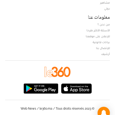
مشاهير
دولي
معلومات عنا
من نحن ؟
الأسئلة الأكثر طرحا
للإعلان على موقعنا
بيانات قانونية
للإتصال بنا
أرشيف
© Web News / le360.ma / Tous droits réservés 2023