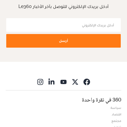
أدخل بريدك الإلكتروني للتوصل بآخر الأخبار Le360
أرسل
ns in new window
360 في نقرة واحدة
سياسة
اقتصاد
مجتمع