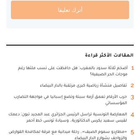
أترك تعليقا
المقالات الأكثر قراءة
1
أضخم ثلاثة سدود بالمغرب: هل حافظت على نسب ملئها رغم
موجات الحر الصيفية؟
2
تفاصيل منشأة رياضية كبرى مرتقبة بالدار البيضاء
3
حرب الأرقام تعمق أزمة سبتة وتضع إسبانيا في مواجهة التضارب
المؤسساتي
4
المعارضة التونسية تراسل الرئيس الجزائري عبد المجيد تبون: دعمك
لقيس سعيد يكرس الدكتاتورية.. وسيادة تونس خط أحمر
5
«مطارِدو سموم الصيف».. رحلة ميدانية مع فرقة لمكافحة القوارض
والزواحف بشوارع الدار البيضاء