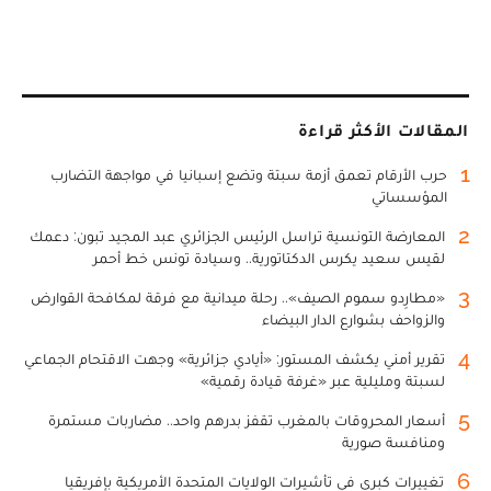
المقالات الأكثر قراءة
1
حرب الأرقام تعمق أزمة سبتة وتضع إسبانيا في مواجهة التضارب
المؤسساتي
2
المعارضة التونسية تراسل الرئيس الجزائري عبد المجيد تبون: دعمك
لقيس سعيد يكرس الدكتاتورية.. وسيادة تونس خط أحمر
3
«مطارِدو سموم الصيف».. رحلة ميدانية مع فرقة لمكافحة القوارض
والزواحف بشوارع الدار البيضاء
4
تقرير أمني يكشف المستور: «أيادي جزائرية» وجهت الاقتحام الجماعي
لسبتة ومليلية عبر «غرفة قيادة رقمية»
5
أسعار المحروقات بالمغرب تقفز بدرهم واحد.. مضاربات مستمرة
ومنافسة صورية
6
تغييرات كبرى في تأشيرات الولايات المتحدة الأمريكية بإفريقيا