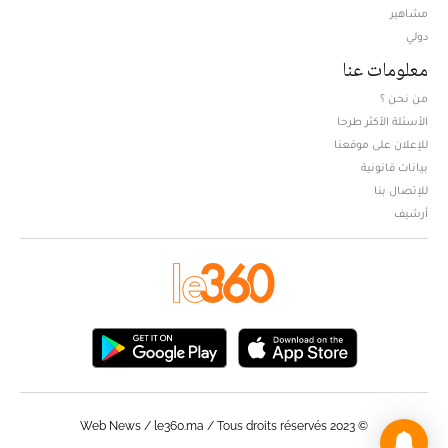
مشاهير
دولي
معلومات عنا
من نحن ؟
الأسئلة الأكثر طرحا
للإعلان على موقعنا
بيانات قانونية
للإتصال بنا
أرشيف
© Web News / le360.ma / Tous droits réservés 2023