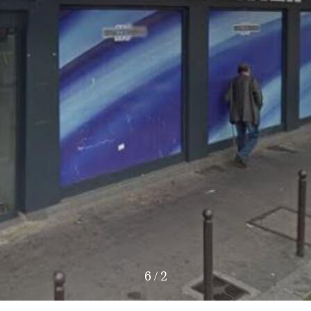
6
/
3