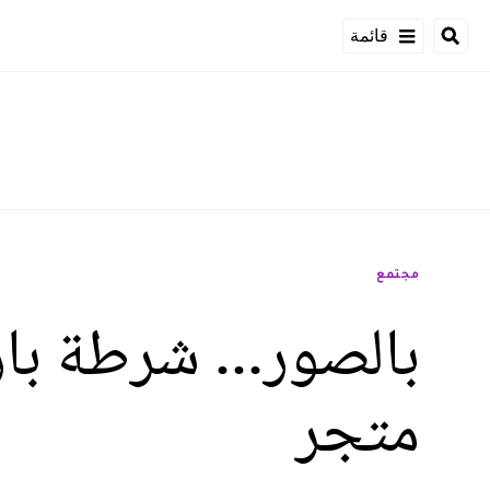
قائمة
مجتمع
بالصور... شرطة ب
متجر