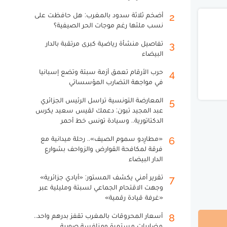
أضخم ثلاثة سدود بالمغرب: هل حافظت على
2
نسب ملئها رغم موجات الحر الصيفية؟
تفاصيل منشأة رياضية كبرى مرتقبة بالدار
3
البيضاء
حرب الأرقام تعمق أزمة سبتة وتضع إسبانيا
4
في مواجهة التضارب المؤسساتي
المعارضة التونسية تراسل الرئيس الجزائري
5
عبد المجيد تبون: دعمك لقيس سعيد يكرس
الدكتاتورية.. وسيادة تونس خط أحمر
«مطارِدو سموم الصيف».. رحلة ميدانية مع
6
فرقة لمكافحة القوارض والزواحف بشوارع
الدار البيضاء
تقرير أمني يكشف المستور: «أيادي جزائرية»
7
وجهت الاقتحام الجماعي لسبتة ومليلية عبر
«غرفة قيادة رقمية»
أسعار المحروقات بالمغرب تقفز بدرهم واحد..
8
مضاربات مستمرة ومنافسة صورية