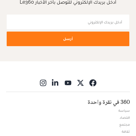
أدخل بريدك الإلكتروني للتوصل بآخر الأخبار Le360
أرسل
ns in new window
360 في نقرة واحدة
سياسة
اقتصاد
مجتمع
ثقافة