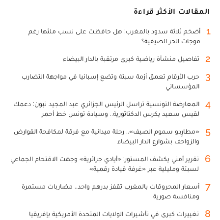
المقالات الأكثر قراءة
1
أضخم ثلاثة سدود بالمغرب: هل حافظت على نسب ملئها رغم
موجات الحر الصيفية؟
2
تفاصيل منشأة رياضية كبرى مرتقبة بالدار البيضاء
3
حرب الأرقام تعمق أزمة سبتة وتضع إسبانيا في مواجهة التضارب
المؤسساتي
4
المعارضة التونسية تراسل الرئيس الجزائري عبد المجيد تبون: دعمك
لقيس سعيد يكرس الدكتاتورية.. وسيادة تونس خط أحمر
5
«مطارِدو سموم الصيف».. رحلة ميدانية مع فرقة لمكافحة القوارض
والزواحف بشوارع الدار البيضاء
6
تقرير أمني يكشف المستور: «أيادي جزائرية» وجهت الاقتحام الجماعي
لسبتة ومليلية عبر «غرفة قيادة رقمية»
7
أسعار المحروقات بالمغرب تقفز بدرهم واحد.. مضاربات مستمرة
ومنافسة صورية
8
تغييرات كبرى في تأشيرات الولايات المتحدة الأمريكية بإفريقيا