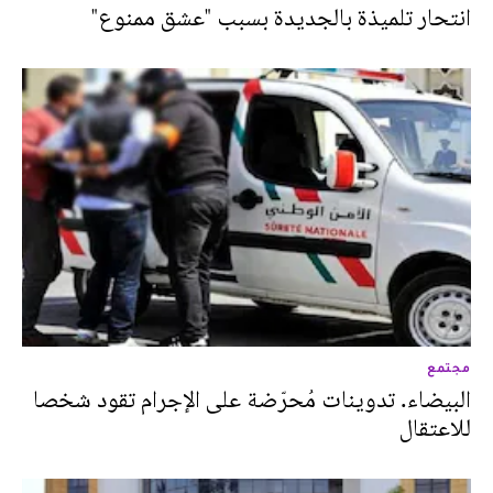
انتحار تلميذة بالجديدة بسبب "عشق ممنوع"
مجتمع
البيضاء. تدوينات مُحرّضة على الإجرام تقود شخصا
للاعتقال