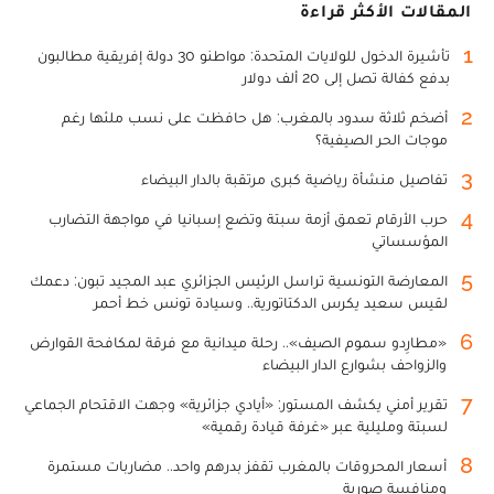
المقالات الأكثر قراءة
1
تأشيرة الدخول للولايات المتحدة: مواطنو 30 دولة إفريقية مطالبون
بدفع كفالة تصل إلى 20 ألف دولار
2
أضخم ثلاثة سدود بالمغرب: هل حافظت على نسب ملئها رغم
موجات الحر الصيفية؟
3
تفاصيل منشأة رياضية كبرى مرتقبة بالدار البيضاء
4
حرب الأرقام تعمق أزمة سبتة وتضع إسبانيا في مواجهة التضارب
المؤسساتي
5
المعارضة التونسية تراسل الرئيس الجزائري عبد المجيد تبون: دعمك
لقيس سعيد يكرس الدكتاتورية.. وسيادة تونس خط أحمر
6
«مطارِدو سموم الصيف».. رحلة ميدانية مع فرقة لمكافحة القوارض
والزواحف بشوارع الدار البيضاء
7
تقرير أمني يكشف المستور: «أيادي جزائرية» وجهت الاقتحام الجماعي
لسبتة ومليلية عبر «غرفة قيادة رقمية»
8
أسعار المحروقات بالمغرب تقفز بدرهم واحد.. مضاربات مستمرة
ومنافسة صورية