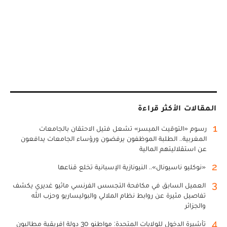
المقالات الأكثر قراءة
1
رسوم «التوقيت الميسر» تشعل فتيل الاحتقان بالجامعات
المغربية.. الطلبة الموظفون يرفضون ورؤساء الجامعات يدافعون
عن استقلاليتهم المالية
2
«نوكليو ناسيونال».. النيونازية الإسبانية تخلع قناعها
3
العميل السابق في مكافحة التجسس الفرنسي ماثيو غديري يكشف
تفاصيل مثيرة عن روابط نظام الملالي والبوليساريو وحزب الله
والجزائر
4
تأشيرة الدخول للولايات المتحدة: مواطنو 30 دولة إفريقية مطالبون