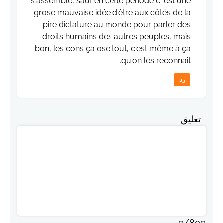
s'assemble, sauf en cette période c' est une
grose mauvaise idée d'être aux côtés de la
pire dictature au monde pour parler des
droits humains des autres peuples, mais
bon, les cons ça ose tout, c'est même à ça
qu'on les reconnaît.
رد
تعليق
0
/
800