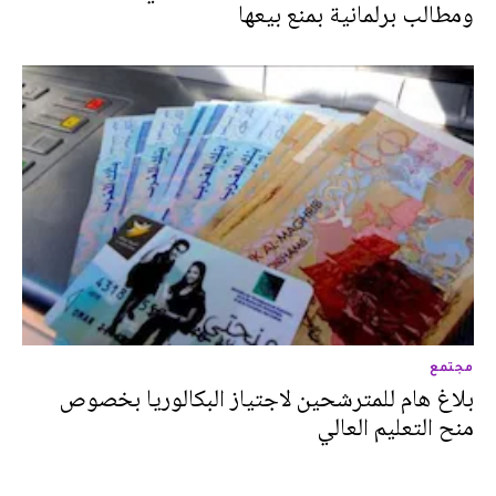
ومطالب برلمانية بمنع بيعها
مجتمع
بلاغ هام للمترشحين لاجتياز البكالوريا بخصوص
منح التعليم العالي