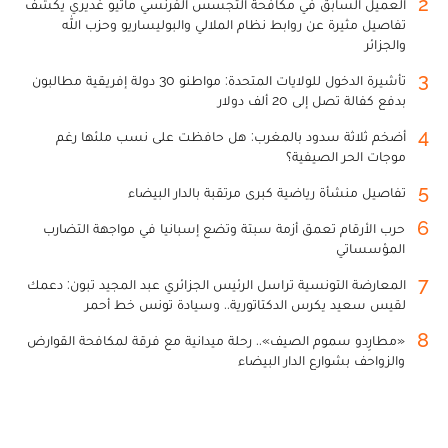
2
العميل السابق في مكافحة التجسس الفرنسي ماثيو غديري يكشف
تفاصيل مثيرة عن روابط نظام الملالي والبوليساريو وحزب الله
والجزائر
3
تأشيرة الدخول للولايات المتحدة: مواطنو 30 دولة إفريقية مطالبون
بدفع كفالة تصل إلى 20 ألف دولار
4
أضخم ثلاثة سدود بالمغرب: هل حافظت على نسب ملئها رغم
موجات الحر الصيفية؟
5
تفاصيل منشأة رياضية كبرى مرتقبة بالدار البيضاء
6
حرب الأرقام تعمق أزمة سبتة وتضع إسبانيا في مواجهة التضارب
المؤسساتي
7
المعارضة التونسية تراسل الرئيس الجزائري عبد المجيد تبون: دعمك
لقيس سعيد يكرس الدكتاتورية.. وسيادة تونس خط أحمر
8
«مطارِدو سموم الصيف».. رحلة ميدانية مع فرقة لمكافحة القوارض
والزواحف بشوارع الدار البيضاء