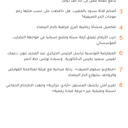
بدفع كفالة تصل إلى 20 ألف دولار
3
أضخم ثلاثة سدود بالمغرب: هل حافظت على نسب ملئها رغم
موجات الحر الصيفية؟
4
تفاصيل منشأة رياضية كبرى مرتقبة بالدار البيضاء
5
حرب الأرقام تعمق أزمة سبتة وتضع إسبانيا في مواجهة التضارب
المؤسساتي
6
المعارضة التونسية تراسل الرئيس الجزائري عبد المجيد تبون: دعمك
لقيس سعيد يكرس الدكتاتورية.. وسيادة تونس خط أحمر
7
«مطارِدو سموم الصيف».. رحلة ميدانية مع فرقة لمكافحة القوارض
والزواحف بشوارع الدار البيضاء
8
تقرير أمني يكشف المستور: «أيادي جزائرية» وجهت الاقتحام الجماعي
لسبتة ومليلية عبر «غرفة قيادة رقمية»