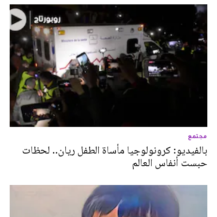
مجتمع
بالفيديو: كرونولوجيا مأساة الطفل ريان.. لحظات
حبست أنفاس العالم