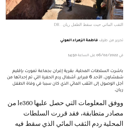
الثقب المائي حيث سقط الطفل ريان . DR
تحرير من طرف
فاطمة الزهراء العوني
في 06/02/2022 على الساعة 14:50
باشرت السلطات المحلية، بقرية إغران بجماعة تمورت بإقليم
شفشاون، الأحد 6 فبراير، أشغال ردم الحفرة التي تم إحداثها من
أجل الوصول إلى الثقب المائي الذي كان سببا في وفاة الطفل
ريان.
ووفق المعلومات التي حصل عليها le360 من
مصادر متطابقة، فقد قررت السلطات
المحلية ردم الثقب المائي الذي سقط فيه