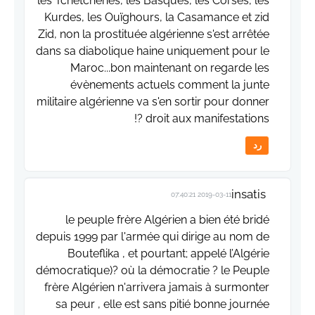
les Tchétchènes, les Basques, les Corses, les
Kurdes, les Ouïghours, la Casamance et zid
Zid, non la prostituée algérienne s'est arrêtée
dans sa diabolique haine uniquement pour le
Maroc...bon maintenant on regarde les
évènements actuels comment la junte
militaire algérienne va s'en sortir pour donner
droit aux manifestations ?!
رد
insatis
2019-03-11 07:40:21
le peuple frère Algérien a bien été bridé
depuis 1999 par l'armée qui dirige au nom de
Bouteflika , et pourtant; appelé l’Algérie
démocratique)? où la démocratie ? le Peuple
frère Algérien n'arrivera jamais à surmonter
sa peur , elle est sans pitié bonne journée