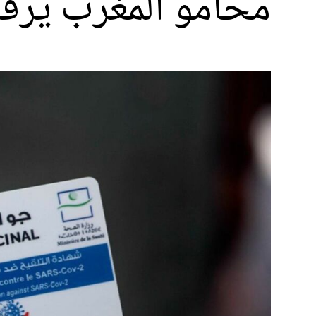
محامو المغرب يرفض