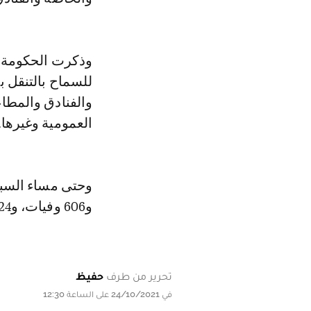
وذكرت الحكومة في
للسماح بالتنقل ب
والفنادق والمطا
العمومية وغيرها.
و606 وفيات، و924 ألفا و9 حالات شفاء.
تحرير من طرف
حفيظ
في 24/10/2021 على الساعة 12:30