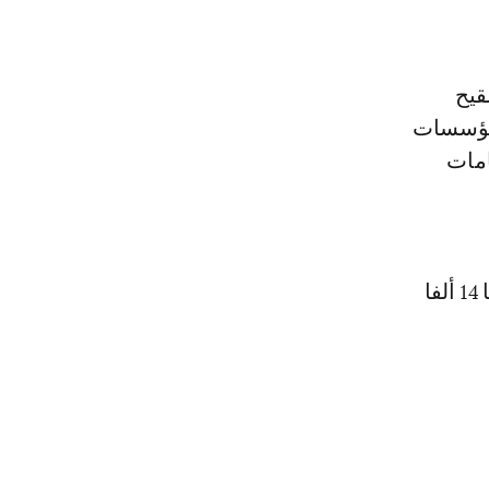
قيح
لمؤسسات
امات
وحتى مساء السبت، سجل المغرب إجمالا 944 ألفا و76 إصابة بكورونا، بينها 14 ألفا