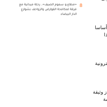
«مطارِدو سموم الصيف».. رحلة ميدانية مع
8
فرقة لمكافحة القوارض والزواحف بشوارع
الدار البيضاء
أساسا
ا
كترونية
قضي بإبراز وثيقة
ة