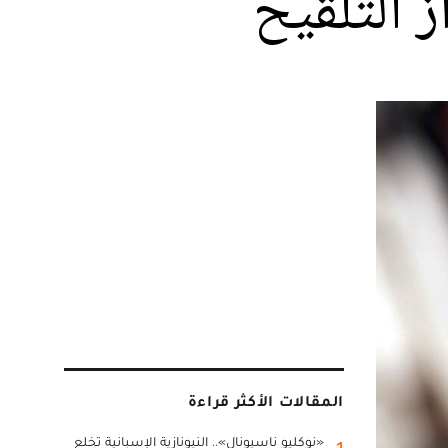
 التلقيح
المقالات الأكثر قراءة
«نوكليو ناسيونال».. النيونازية الإسبانية تخلع
1