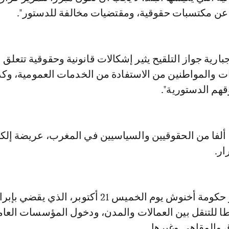
ن مكتسبات حقوقية، ومقتضيات مخالفة للدستور".
رية جواز التلقيح يثير إشكالات قانونية وحقوقية تتعلق 
ت والمواطنين من الاستفادة من الخدمات العمومية، وكذ
هم الدستورية".
ووقع أكثر من 20 ألفا من الحقوقيين والسياسيين في المغرب، عريضة إل
ار.
وبدأ سريان قرار حكومة أخنوش يوم الخميس 21 أكتوبر، الذي ي
طا للتنقل بين العمالات والمدن، ودخول المؤسسات العام
 والمقاهي وغيرها.