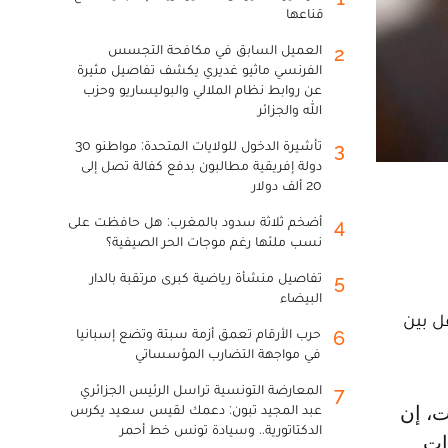
قناعها
العميل السابق في مكافحة التجسس
2
الفرنسي ماثيو غديري يكشف تفاصيل مثيرة
عن روابط نظام الملالي والبوليساريو وحزب
الله والجزائر
تأشيرة الدخول للولايات المتحدة: مواطنو 30
3
دولة إفريقية مطالبون بدفع كفالة تصل إلى
20 ألف دولار
أضخم ثلاثة سدود بالمغرب: هل حافظت على
4
نسب ملئها رغم موجات الحر الصيفية؟
تفاصيل منشأة رياضية كبرى مرتقبة بالدار
5
البيضاء
ل بين
حرب الأرقام تعمق أزمة سبتة وتضع إسبانيا
6
في مواجهة التضارب المؤسساتي
المعارضة التونسية تراسل الرئيس الجزائري
7
عبد المجيد تبون: دعمك لقيس سعيد يكرس
الدكتاتورية.. وسيادة تونس خط أحمر
رات