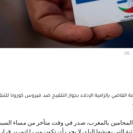
D
القاضي بإلزامية الإدلاء بجواز التلقيح ضد فيروس كورونا للتنق
ئية التي يعيشها البلد، لا يجب أن تكون مبررا لتمرير قرا