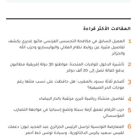
المقالات الأكثر قراءة
1
العميل السابق في مكافحة التجسس الفرنسي ماثيو غديري يكشف
تفاصيل مثيرة عن روابط نظام الملالي والبوليساريو وحزب الله
والجزائر
2
تأشيرة الدخول للولايات المتحدة: مواطنو 30 دولة إفريقية مطالبون
بدفع كفالة تصل إلى 20 ألف دولار
3
أضخم ثلاثة سدود بالمغرب: هل حافظت على نسب ملئها رغم
موجات الحر الصيفية؟
4
تفاصيل منشأة رياضية كبرى مرتقبة بالدار البيضاء
5
حرب الأرقام تعمق أزمة سبتة وتضع إسبانيا في مواجهة التضارب
المؤسساتي
6
المعارضة التونسية تراسل الرئيس الجزائري عبد المجيد تبون: دعمك
لقيس سعيد يكرس الدكتاتورية.. وسيادة تونس خط أحمر