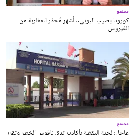
مجتمع
كورونا يصيب اليوبي.. أشهر مُحذر للمغاربة من
الفيروس
مجتمع
عاجل: لجنة اليقظة بأكادير تدق ناقوس الخطر وتقرر