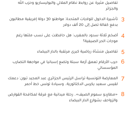
تفاصيل مثيرة عن روابط نظام الملالي والبوليساريو وحزب الله
والجزائر
3
تأشيرة الدخول للولايات المتحدة: مواطنو 30 دولة إفريقية مطالبون
بدفع كفالة تصل إلى 20 ألف دولار
4
أضخم ثلاثة سدود بالمغرب: هل حافظت على نسب ملئها رغم
موجات الحر الصيفية؟
5
تفاصيل منشأة رياضية كبرى مرتقبة بالدار البيضاء
6
حرب الأرقام تعمق أزمة سبتة وتضع إسبانيا في مواجهة التضارب
المؤسساتي
7
المعارضة التونسية تراسل الرئيس الجزائري عبد المجيد تبون: دعمك
لقيس سعيد يكرس الدكتاتورية.. وسيادة تونس خط أحمر
8
«مطارِدو سموم الصيف».. رحلة ميدانية مع فرقة لمكافحة القوارض
والزواحف بشوارع الدار البيضاء