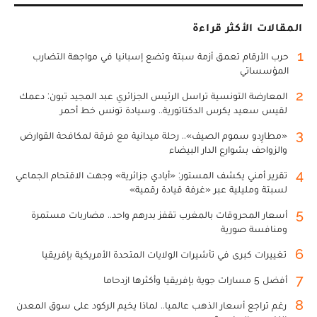
المقالات الأكثر قراءة
1
حرب الأرقام تعمق أزمة سبتة وتضع إسبانيا في مواجهة التضارب
المؤسساتي
2
المعارضة التونسية تراسل الرئيس الجزائري عبد المجيد تبون: دعمك
لقيس سعيد يكرس الدكتاتورية.. وسيادة تونس خط أحمر
3
«مطارِدو سموم الصيف».. رحلة ميدانية مع فرقة لمكافحة القوارض
والزواحف بشوارع الدار البيضاء
4
تقرير أمني يكشف المستور: «أيادي جزائرية» وجهت الاقتحام الجماعي
لسبتة ومليلية عبر «غرفة قيادة رقمية»
5
أسعار المحروقات بالمغرب تقفز بدرهم واحد.. مضاربات مستمرة
ومنافسة صورية
6
تغييرات كبرى في تأشيرات الولايات المتحدة الأمريكية بإفريقيا
7
أفضل 5 مسارات جوية بإفريقيا وأكثرها ازدحاما
8
رغم تراجع أسعار الذهب عالميا.. لماذا يخيم الركود على سوق المعدن