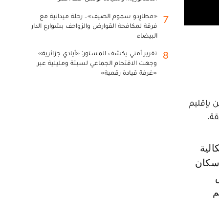
«مطارِدو سموم الصيف».. رحلة ميدانية مع
7
فرقة لمكافحة القوارض والزواحف بشوارع الدار
البيضاء
تقرير أمني يكشف المستور: «أيادي جزائرية»
8
وجهت الاقتحام الجماعي لسبتة ومليلية عبر
«غرفة قيادة رقمية»
ن بإقليم
قة.
ي7 تواجه فلاحي وسكان
م