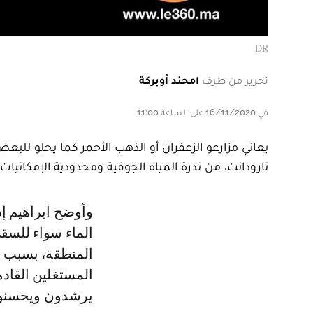
DR
تحرير من طرف
امحند أوبركة
في 16/11/2020 على الساعة 11:00
يعاني مزارعو الزعفران أو الذهب الأحمر كما يحلو للبع
تارودانت، من ندرة المياه الجوفية ومحدودية الإمكانيا
وأوضح ابراهيم إدحساين، أحد فلاحي المنطقة، في تصريح لـle360، أن إشكالية
المنطقة، بسبب إ
المستغلين القادم
يرشدون ويحسنون 