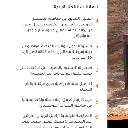
المقالات الأكثر قراءة
العميل السابق في مكافحة التجسس
1
الفرنسي ماثيو غديري يكشف تفاصيل مثيرة
عن روابط نظام الملالي والبوليساريو وحزب
الله والجزائر
تأشيرة الدخول للولايات المتحدة: مواطنو 30
2
دولة إفريقية مطالبون بدفع كفالة تصل إلى
20 ألف دولار
أضخم ثلاثة سدود بالمغرب: هل حافظت على
3
نسب ملئها رغم موجات الحر الصيفية؟
تفاصيل منشأة رياضية كبرى مرتقبة بالدار
4
البيضاء
حرب الأرقام تعمق أزمة سبتة وتضع إسبانيا
5
في مواجهة التضارب المؤسساتي
المعارضة التونسية تراسل الرئيس الجزائري
6
عبد المجيد تبون: دعمك لقيس سعيد يكرس
الدكتاتورية.. وسيادة تونس خط أحمر