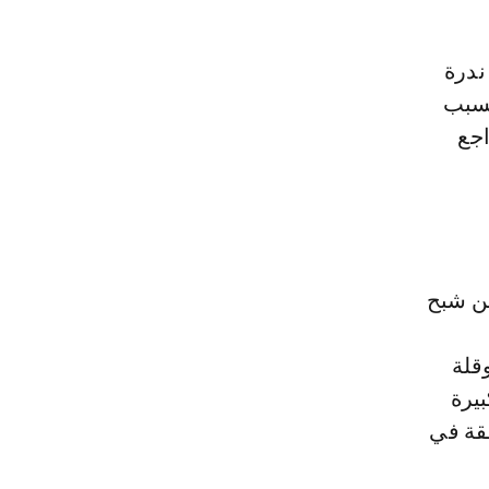
ندرة
بسبب
اجع
من شبح
قلة
يرة
طقة في