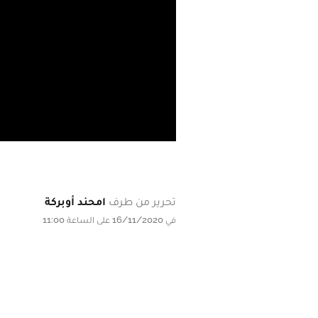
تحرير من طرف
امحند أوبركة
في 16/11/2020 على الساعة 11:00