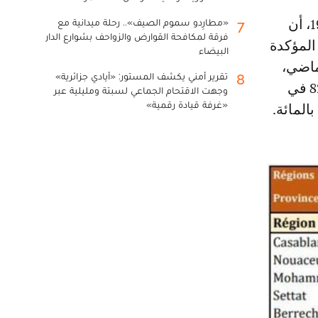
«مطارِدو سموم الصيف».. رحلة ميدانية مع
7
فرقة لمكافحة القوارض والزواحف بشوارع الدار
المؤكدة
البيضاء
ن أول حالة في 2 مارس الماضي،
تقرير أمني يكشف المستور: «أيادي جزائرية»
8
ومجموع حالات الشفاء التام إلى 154 ألف و481 حالة، بنسبة تعاف تناهز 82,7 في
وجهت الاقتحام الجماعي لسبتة ومليلية عبر
«غرفة قيادة رقمية»