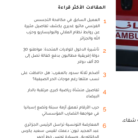
المقالات الأكثر قراءة
العميل السابق في مكافحة التجسس
1
الفرنسي ماثيو غديري يكشف تفاصيل مثيرة
عن روابط نظام الملالي والبوليساريو وحزب
الله والجزائر
تأشيرة الدخول للولايات المتحدة: مواطنو 30
2
دولة إفريقية مطالبون بدفع كفالة تصل إلى
20 ألف دولار
أضخم ثلاثة سدود بالمغرب: هل حافظت على
3
نسب ملئها رغم موجات الحر الصيفية؟
تفاصيل منشأة رياضية كبرى مرتقبة بالدار
4
البيضاء
حرب الأرقام تعمق أزمة سبتة وتضع إسبانيا
5
في مواجهة التضارب المؤسساتي
4151 إصابة جديدة بفيروس كورونا المستجد (كوفيد-19)، و2847 حالة شفاء،
المعارضة التونسية تراسل الرئيس الجزائري
6
عبد المجيد تبون: دعمك لقيس سعيد يكرس
الدكتاتورية.. وسيادة تونس خط أحمر