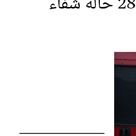
كورونا بالمغرب: 4151 إصابة جديدة و2847 حالة شفاء