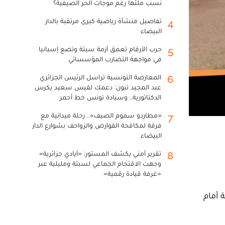
نسب ملئها رغم موجات الحر الصيفية؟
تفاصيل منشأة رياضية كبرى مرتقبة بالدار
4
البيضاء
حرب الأرقام تعمق أزمة سبتة وتضع إسبانيا
5
في مواجهة التضارب المؤسساتي
المعارضة التونسية تراسل الرئيس الجزائري
6
عبد المجيد تبون: دعمك لقيس سعيد يكرس
الدكتاتورية.. وسيادة تونس خط أحمر
«مطارِدو سموم الصيف».. رحلة ميدانية مع
7
فرقة لمكافحة القوارض والزواحف بشوارع الدار
البيضاء
تقرير أمني يكشف المستور: «أيادي جزائرية»
8
وجهت الاقتحام الجماعي لسبتة ومليلية عبر
«غرفة قيادة رقمية»
22 شتنبر 2020، وقفة احتجاجية أمام