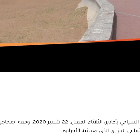
من المنتظر أن ينظم عمال ومستخدمو وأجراء القطاع السياحي بأكادير، الثلاثاء المقبل، 
جتماعي المزري الذي يعيشه الأجراء».