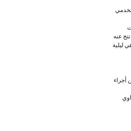
ت
تج عنه
 ليلية
ن أجراء
اوي