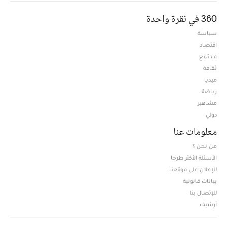
360 في نقرة واحدة
سياسة
اقتصاد
مجتمع
ثقافة
ميديا
Opens in new window
رياضة
مشاهير
دولي
معلومات عنا
من نحن ؟
الأسئلة الأكثر طرحا
للإعلان على موقعنا
بيانات قانونية
للإتصال بنا
أرشيف