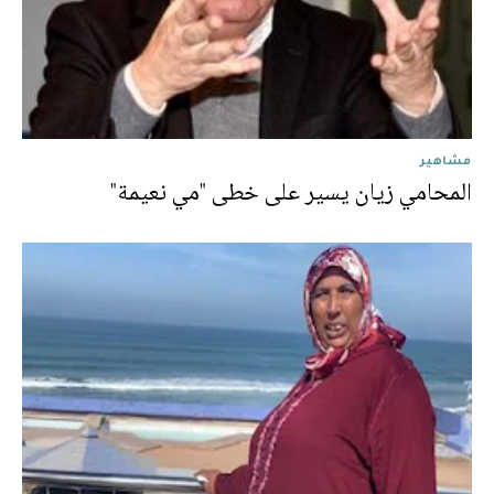
مشاهير
المحامي زيان يسير على خطى "مي نعيمة"