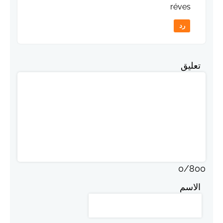
réves
رد
تعليق
0
/
800
الاسم