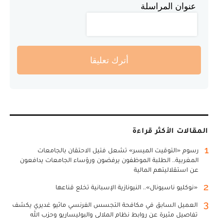
عنوان المراسلة
أترك تعليقا
المقالات الأكثر قراءة
1
رسوم «التوقيت الميسر» تشعل فتيل الاحتقان بالجامعات
المغربية.. الطلبة الموظفون يرفضون ورؤساء الجامعات يدافعون
عن استقلاليتهم المالية
2
«نوكليو ناسيونال».. النيونازية الإسبانية تخلع قناعها
3
العميل السابق في مكافحة التجسس الفرنسي ماثيو غديري يكشف
تفاصيل مثيرة عن روابط نظام الملالي والبوليساريو وحزب الله