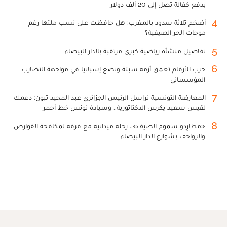
بدفع كفالة تصل إلى 20 ألف دولار
4
أضخم ثلاثة سدود بالمغرب: هل حافظت على نسب ملئها رغم
موجات الحر الصيفية؟
5
تفاصيل منشأة رياضية كبرى مرتقبة بالدار البيضاء
6
حرب الأرقام تعمق أزمة سبتة وتضع إسبانيا في مواجهة التضارب
المؤسساتي
7
المعارضة التونسية تراسل الرئيس الجزائري عبد المجيد تبون: دعمك
لقيس سعيد يكرس الدكتاتورية.. وسيادة تونس خط أحمر
8
«مطارِدو سموم الصيف».. رحلة ميدانية مع فرقة لمكافحة القوارض
والزواحف بشوارع الدار البيضاء