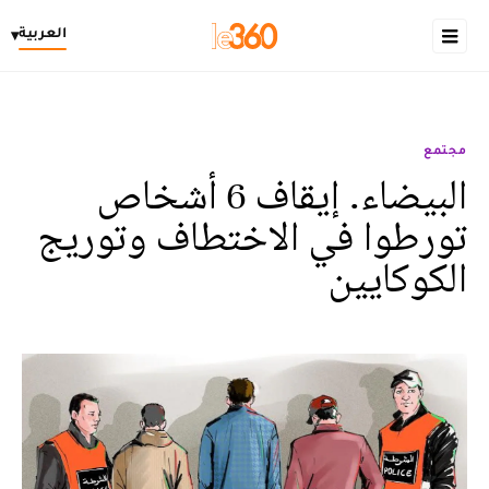
العربية
▾
مجتمع
البيضاء. إيقاف 6 أشخاص
تورطوا في الاختطاف وتوريج
الكوكايين