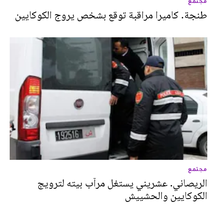
مجتمع
طنجة. كاميرا مراقبة توقع بشخص يروج الكوكايين
مجتمع
الريصاني. عشريني يستغل مرآب بيته لترويج
الكوكايين والحشييش