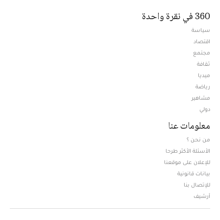
360 في نقرة واحدة
سياسة
اقتصاد
مجتمع
ثقافة
ميديا
Opens in new window
رياضة
مشاهير
دولي
معلومات عنا
من نحن ؟
الأسئلة الأكثر طرحا
للإعلان على موقعنا
بيانات قانونية
للإتصال بنا
أرشيف