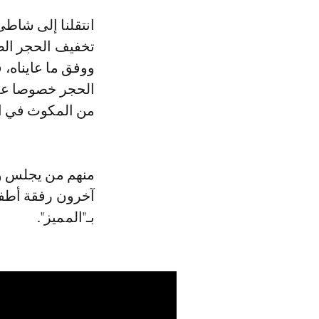
انتقلنا إلى شاطئ "عين الذياب" بمدينة الدار البيضاء لنرصد أجواء اليوم الأول من
تخفيف الحجر الص
ووفق ما عايناه،
الحجر خصوصا على
من المكوث في الم
منهم من يجلس وح
آخرون رفقة أطفال
بـ"المميز".