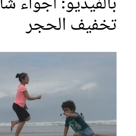
بالفيديو: أجواء ش
تخفيف الحجر