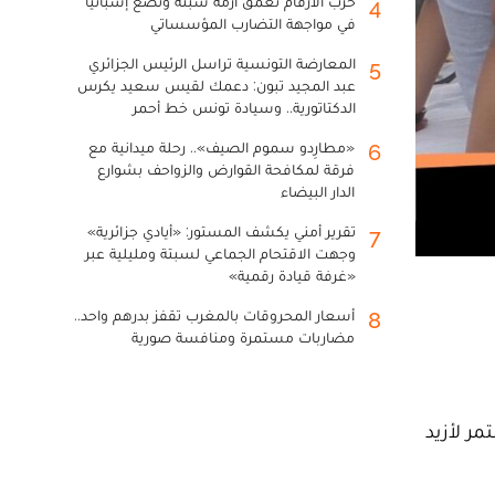
حرب الأرقام تعمق أزمة سبتة وتضع إسبانيا
4
في مواجهة التضارب المؤسساتي
المعارضة التونسية تراسل الرئيس الجزائري
5
عبد المجيد تبون: دعمك لقيس سعيد يكرس
الدكتاتورية.. وسيادة تونس خط أحمر
«مطارِدو سموم الصيف».. رحلة ميدانية مع
6
فرقة لمكافحة القوارض والزواحف بشوارع
الدار البيضاء
تقرير أمني يكشف المستور: «أيادي جزائرية»
7
وجهت الاقتحام الجماعي لسبتة ومليلية عبر
«غرفة قيادة رقمية»
أسعار المحروقات بالمغرب تقفز بدرهم واحد..
8
مضاربات مستمرة ومنافسة صورية
ي استمر لأزيد