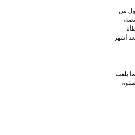
تصة،
طأة
عد أشهر
ما يلعب
صفوه