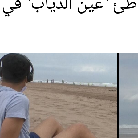
اطئ "عين الذياب" في 