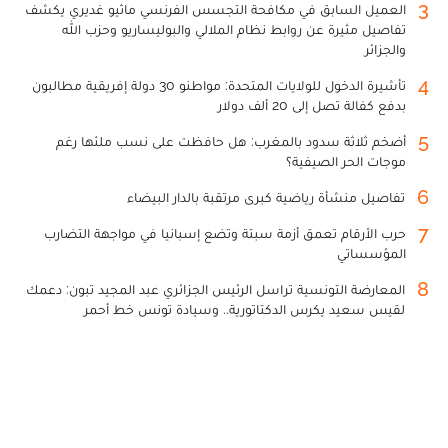
3
العميل السابق في مكافحة التجسس الفرنسي ماثيو غديري يكشف
تفاصيل مثيرة عن روابط نظام الملالي والبوليساريو وحزب الله
والجزائر
4
تأشيرة الدخول للولايات المتحدة: مواطنو 30 دولة إفريقية مطالبون
بدفع كفالة تصل إلى 20 ألف دولار
5
أضخم ثلاثة سدود بالمغرب: هل حافظت على نسب ملئها رغم
موجات الحر الصيفية؟
6
تفاصيل منشأة رياضية كبرى مرتقبة بالدار البيضاء
7
حرب الأرقام تعمق أزمة سبتة وتضع إسبانيا في مواجهة التضارب
المؤسساتي
8
المعارضة التونسية تراسل الرئيس الجزائري عبد المجيد تبون: دعمك
لقيس سعيد يكرس الدكتاتورية.. وسيادة تونس خط أحمر