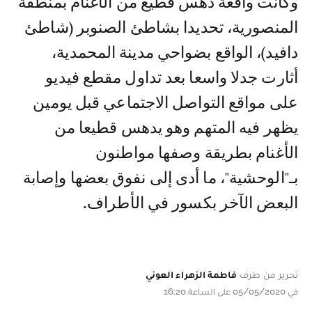
وكانت واقعة دهس قطيع من الأغنام بمنطقة
المنصورية، تحديدا بشاطئ الصنوبر (شاطئ
دافيد)، الواقع بضواحي مدينة المحمدية،
أثارت جدلا واسعا بعد تداول مقطع فيديو
على مواقع التواصل الاجتماعي قبل يومين
يظهر فيه المتهم وهو يدهس قطيعا من
الأغنام بطريقة وصفها مواطنون
بـ"الوحشية"، ما أدى إلى نفوق بعضها وإصابة
البعض الآخر بكسور في الأطراف.
تحرير من طرف
فاطمة الزهراء العوني
في 05/05/2020 على الساعة 16:20