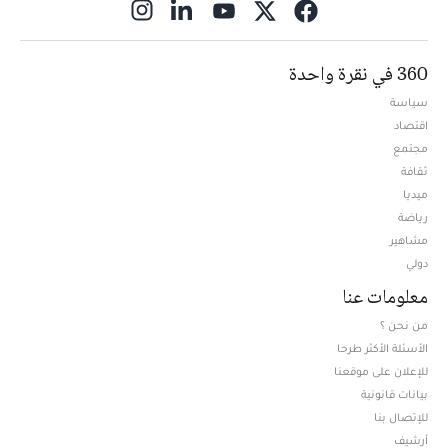
ns in new window
360 في نقرة واحدة
سياسة
اقتصاد
مجتمع
ثقافة
ميديا
Opens in new window
رياضة
مشاهير
دولي
معلومات عنا
من نحن ؟
الأسئلة الأكثر طرحا
للإعلان على موقعنا
بيانات قانونية
للإتصال بنا
أرشيف