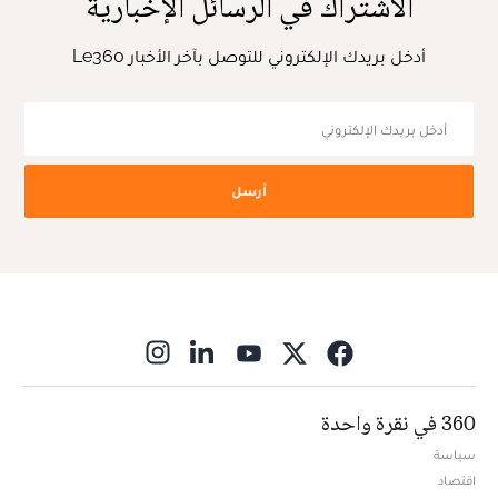
الاشتراك في الرسائل الإخبارية
أدخل بريدك الإلكتروني للتوصل بآخر الأخبار Le360
أرسل
ns in new window
360 في نقرة واحدة
سياسة
اقتصاد