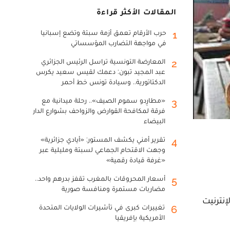
المقالات الأكثر قراءة
حرب الأرقام تعمق أزمة سبتة وتضع إسبانيا
1
في مواجهة التضارب المؤسساتي
المعارضة التونسية تراسل الرئيس الجزائري
2
عبد المجيد تبون: دعمك لقيس سعيد يكرس
الدكتاتورية.. وسيادة تونس خط أحمر
«مطارِدو سموم الصيف».. رحلة ميدانية مع
3
فرقة لمكافحة القوارض والزواحف بشوارع الدار
البيضاء
تقرير أمني يكشف المستور: «أيادي جزائرية»
4
وجهت الاقتحام الجماعي لسبتة ومليلية عبر
«غرفة قيادة رقمية»
أسعار المحروقات بالمغرب تقفز بدرهم واحد..
5
مضاربات مستمرة ومنافسة صورية
إنترنيت
تغييرات كبرى في تأشيرات الولايات المتحدة
6
الأمريكية بإفريقيا