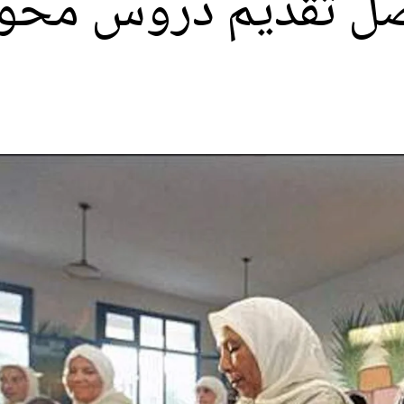
صل تقديم دروس محو ا