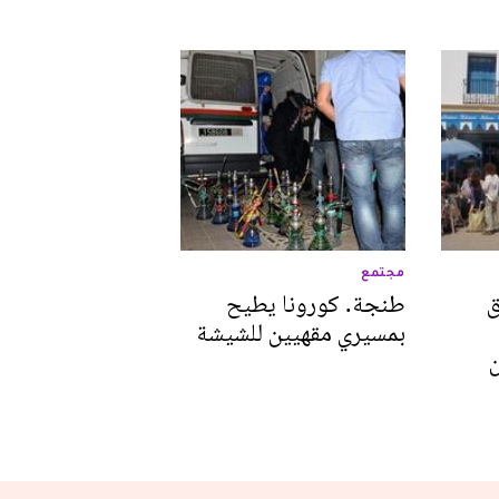
مجتمع
ق
طنجة. كورونا يطيح
بمسيري مقهيين للشيشة