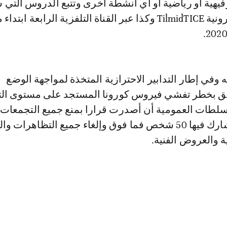
فيهية أو رياضية أو أي أنشطة أخرى وتتبع الدروس التي س
عبر البوابة الالكترونية TilmidTICE وكذا عبر القناة التلفزية الرابعة اب
ه وفي إطار التدابير الاحترازية المتخذة لمواجهة الوضع
علق بخطر تفشي فيروس كورونا المستجد على مستوى ال
لطات العمومية أن أصدرت قرارا بمنع جميع التجمعات
العمومية التي يشارك فيها 50 شخص فما فوق وإلغاء جميع التظاهرات
ة والعروض الفنية.