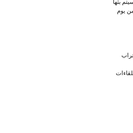
يتم بثها
تداء من يوم
تراب
 واللقاءات