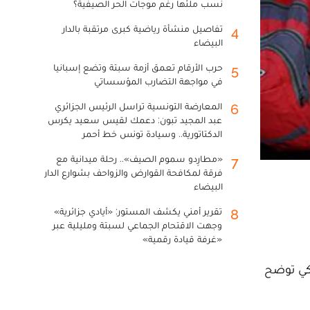
نسب ملئها رغم موجات الحر الصيفية؟
تفاصيل منشأة رياضية كبرى مرتقبة بالدار
4
البيضاء
حرب الأرقام تعمق أزمة سبتة وتضع إسبانيا
5
في مواجهة التضارب المؤسساتي
المعارضة التونسية تراسل الرئيس الجزائري
6
عبد المجيد تبون: دعمك لقيس سعيد يكرس
الدكتاتورية.. وسيادة تونس خط أحمر
«مطارِدو سموم الصيف».. رحلة ميدانية مع
7
فرقة لمكافحة القوارض والزواحف بشوارع الدار
البيضاء
تقرير أمني يكشف المستور: «أيادي جزائرية»
8
وجهت الاقتحام الجماعي لسبتة ومليلية عبر
«غرفة قيادة رقمية»
لكي توضح