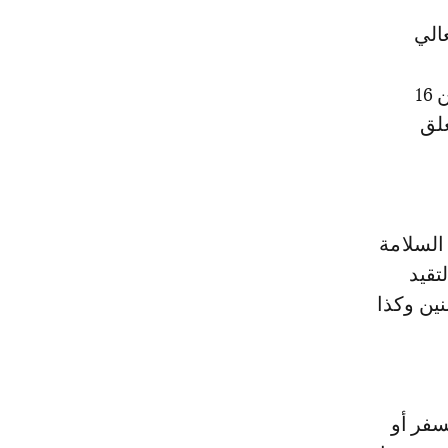
والأمهات والآباء وجميع المواطنين أن توقيف الدراسة ابتداء من يوم الاثنين 16
علق
 السلامة
تقيد
ين وكذا
سفر أو