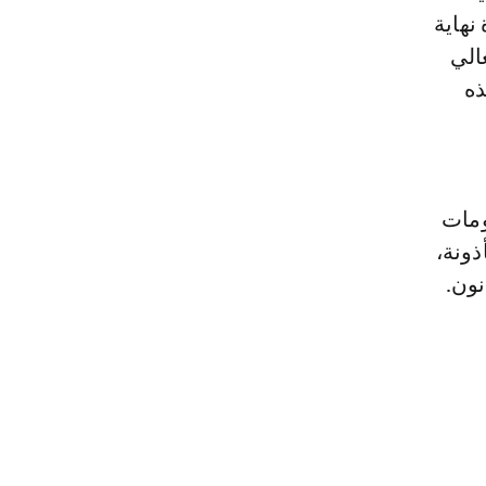
نهاية
لعالي
ذه
ومات
ذونة،
نون.