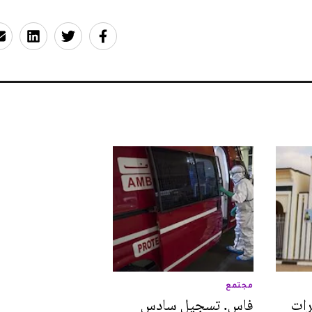
مجتمع
رات
فاس. تسجيل سادس