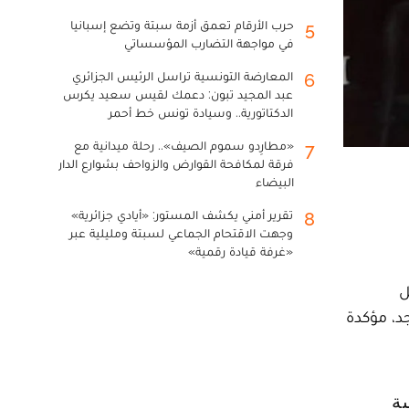
حرب الأرقام تعمق أزمة سبتة وتضع إسبانيا
5
في مواجهة التضارب المؤسساتي
المعارضة التونسية تراسل الرئيس الجزائري
6
عبد المجيد تبون: دعمك لقيس سعيد يكرس
الدكتاتورية.. وسيادة تونس خط أحمر
«مطارِدو سموم الصيف».. رحلة ميدانية مع
7
فرقة لمكافحة القوارض والزواحف بشوارع الدار
البيضاء
تقرير أمني يكشف المستور: «أيادي جزائرية»
8
وجهت الاقتحام الجماعي لسبتة ومليلية عبر
«غرفة قيادة رقمية»
واصل
د، مؤكدة