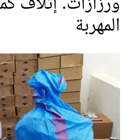
ورزازات. إتلاف كم
المهربة