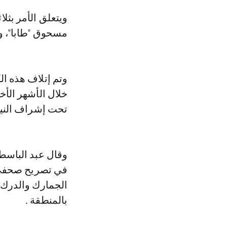
ويتعلق الأمر بثلاثة أطنان وستمائة كيلوغرام من مخدر الشيرا، وكذا كمية من
مسحوق "طابا"، و
وتم إتلاف هذه ال
خلال الأشهر الأ
تحت إشراف النياب
وقال عبد الباسط
في تصريح صحفي،
الجمارك والدرك 
بالمنطقة .