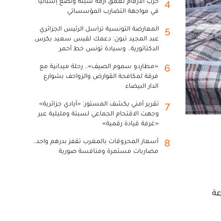
حرب الأرقام تعمق أزمة سبتة وتضع إسبانيا
4
في مواجهة التضارب المؤسساتي
المعارضة التونسية تراسل الرئيس الجزائري
5
عبد المجيد تبون: دعمك لقيس سعيد يكرس
الدكتاتورية.. وسيادة تونس خط أحمر
«مطارِدو سموم الصيف».. رحلة ميدانية مع
6
فرقة لمكافحة القوارض والزواحف بشوارع
الدار البيضاء
تقرير أمني يكشف المستور: «أيادي جزائرية»
7
وجهت الاقتحام الجماعي لسبتة ومليلية عبر
«غرفة قيادة رقمية»
أسعار المحروقات بالمغرب تقفز بدرهم واحد..
8
مضاربات مستمرة ومنافسة صورية
عة