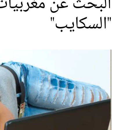
البحث عن مغربيات ي
"السكايب"