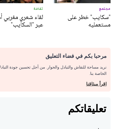
مجتمع
ثقافة
"سكايب" خطر على
لقاء شعري مغربي أ
مستعمليه
عبر "السكايب"
مرحبا بكم في فضاء التعليق
نريد مساحة للنقاش والتبادل والحوار. من أجل تحسين جودة التباد
الخاصة بنا.
اقرأ ميثاقنا
تعليقاتكم