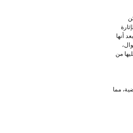
ثارة
د أنها
وال،
يها من
ية، مما