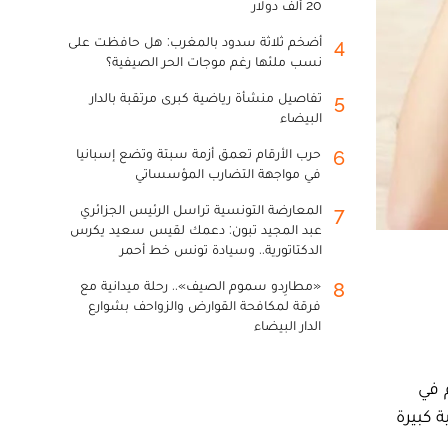
20 ألف دولار
أضخم ثلاثة سدود بالمغرب: هل حافظت على
4
نسب ملئها رغم موجات الحر الصيفية؟
تفاصيل منشأة رياضية كبرى مرتقبة بالدار
5
البيضاء
حرب الأرقام تعمق أزمة سبتة وتضع إسبانيا
6
في مواجهة التضارب المؤسساتي
المعارضة التونسية تراسل الرئيس الجزائري
7
عبد المجيد تبون: دعمك لقيس سعيد يكرس
الدكتاتورية.. وسيادة تونس خط أحمر
«مطارِدو سموم الصيف».. رحلة ميدانية مع
8
فرقة لمكافحة القوارض والزواحف بشوارع
الدار البيضاء
 في
 كبيرة