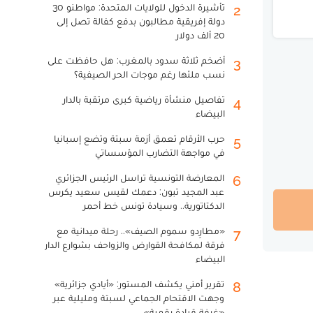
تأشيرة الدخول للولايات المتحدة: مواطنو 30
2
دولة إفريقية مطالبون بدفع كفالة تصل إلى
20 ألف دولار
أضخم ثلاثة سدود بالمغرب: هل حافظت على
3
نسب ملئها رغم موجات الحر الصيفية؟
تفاصيل منشأة رياضية كبرى مرتقبة بالدار
4
البيضاء
حرب الأرقام تعمق أزمة سبتة وتضع إسبانيا
5
في مواجهة التضارب المؤسساتي
المعارضة التونسية تراسل الرئيس الجزائري
6
عبد المجيد تبون: دعمك لقيس سعيد يكرس
الدكتاتورية.. وسيادة تونس خط أحمر
«مطارِدو سموم الصيف».. رحلة ميدانية مع
7
فرقة لمكافحة القوارض والزواحف بشوارع الدار
البيضاء
تقرير أمني يكشف المستور: «أيادي جزائرية»
8
وجهت الاقتحام الجماعي لسبتة ومليلية عبر
«غرفة قيادة رقمية»