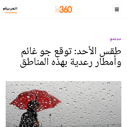
العربية
▾
مجتمع
طقس الأحد: توقع جو غائم
وأمطار رعدية بهذه المناطق