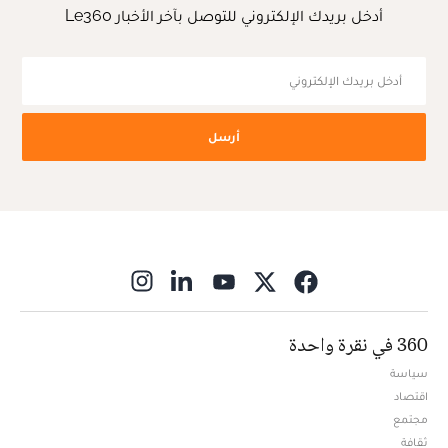
أدخل بريدك الإلكتروني للتوصل بآخر الأخبار Le360
أرسل
ns in new window
360 في نقرة واحدة
سياسة
اقتصاد
مجتمع
ثقافة