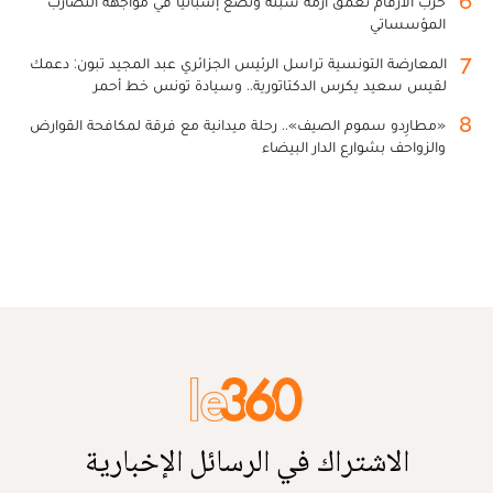
6
حرب الأرقام تعمق أزمة سبتة وتضع إسبانيا في مواجهة التضارب
المؤسساتي
7
المعارضة التونسية تراسل الرئيس الجزائري عبد المجيد تبون: دعمك
لقيس سعيد يكرس الدكتاتورية.. وسيادة تونس خط أحمر
8
«مطارِدو سموم الصيف».. رحلة ميدانية مع فرقة لمكافحة القوارض
والزواحف بشوارع الدار البيضاء
الاشتراك في الرسائل الإخبارية