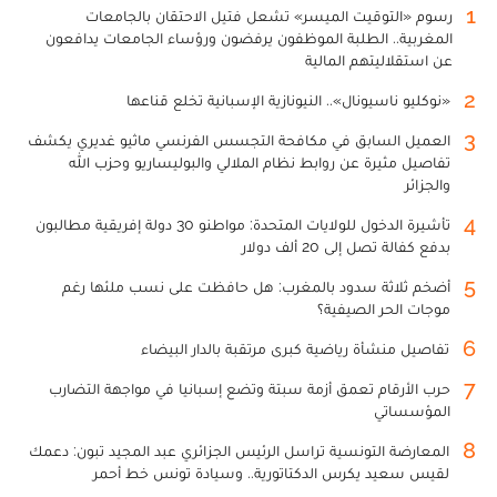
1
رسوم «التوقيت الميسر» تشعل فتيل الاحتقان بالجامعات
المغربية.. الطلبة الموظفون يرفضون ورؤساء الجامعات يدافعون
عن استقلاليتهم المالية
2
«نوكليو ناسيونال».. النيونازية الإسبانية تخلع قناعها
3
العميل السابق في مكافحة التجسس الفرنسي ماثيو غديري يكشف
تفاصيل مثيرة عن روابط نظام الملالي والبوليساريو وحزب الله
والجزائر
4
تأشيرة الدخول للولايات المتحدة: مواطنو 30 دولة إفريقية مطالبون
بدفع كفالة تصل إلى 20 ألف دولار
5
أضخم ثلاثة سدود بالمغرب: هل حافظت على نسب ملئها رغم
موجات الحر الصيفية؟
6
تفاصيل منشأة رياضية كبرى مرتقبة بالدار البيضاء
7
حرب الأرقام تعمق أزمة سبتة وتضع إسبانيا في مواجهة التضارب
المؤسساتي
8
المعارضة التونسية تراسل الرئيس الجزائري عبد المجيد تبون: دعمك
لقيس سعيد يكرس الدكتاتورية.. وسيادة تونس خط أحمر