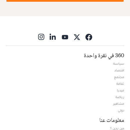
ns in new window
360 في نقرة واحدة
سياسة
اقتصاد
مجتمع
ثقافة
ميديا
Opens in new window
رياضة
مشاهير
دولي
معلومات عنا
من نحن ؟