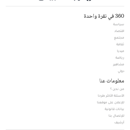
360 في نقرة واحدة
سياسة
اقتصاد
مجتمع
ثقافة
ميديا
Opens in new window
رياضة
مشاهير
دولي
معلومات عنا
من نحن ؟
الأسئلة الأكثر طرحا
للإعلان على موقعنا
بيانات قانونية
للإتصال بنا
أرشيف