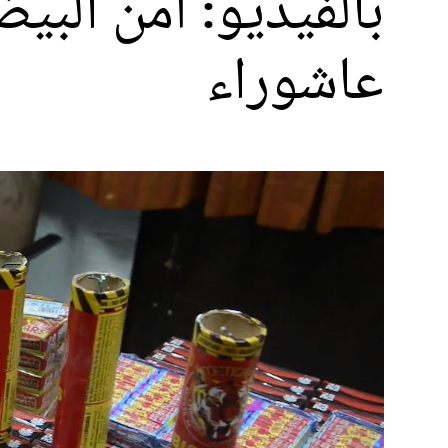
بالفيديو: أمن الب
عاشوراء