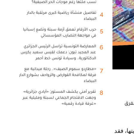
نسب ملئها رغم موجات الحر الصيفية؟
تفاصيل منشأة رياضية كبرى مرتقبة بالدار
4
البيضاء
حرب الأرقام تعمق أزمة سبتة وتضع إسبانيا
5
في مواجهة التضارب المؤسساتي
المعارضة التونسية تراسل الرئيس الجزائري
6
عبد المجيد تبون: دعمك لقيس سعيد يكرس
الدكتاتورية.. وسيادة تونس خط أحمر
«مطارِدو سموم الصيف».. رحلة ميدانية مع
7
فرقة لمكافحة القوارض والزواحف بشوارع الدار
البيضاء
تقرير أمني يكشف المستور: «أيادي جزائرية»
8
وجهت الاقتحام الجماعي لسبتة ومليلية عبر
لفرق
«غرفة قيادة رقمية»