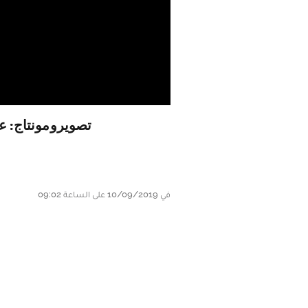
تصويرومونتاج: ع
في 10/09/2019 على الساعة 09:02