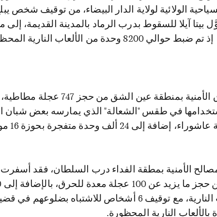
ياحية الولائية لولاية الدار البيضاء، من توقيف شخص يبل
سنة، حوَّل بيتا آيلا للسقوط بدرب الرماد بالمدينة القديمة، إلى
للمواد المتفجرة، إذ تم ضبط حوالي 8200 وحدة من الألعاب النارية ا
كما تمكنت الفرق الأمنية بمنطقة عين الشق من حجز 747 
خدامها في طقس "الشعالة" الذي يمارسه بعض شبان الأ
ة إلى 24 ألف وحدة متفجرة بحوزة 16 موقوفا.
صالح الأمنية بمطقة الفداء درب السلطان، فقد أسفرت ا
وحدة من الالعاب النارية، مع توقيف 6 أشخاص للاشتباه بضلوعهم في قض
 بالألعاب النارية المحظورة.