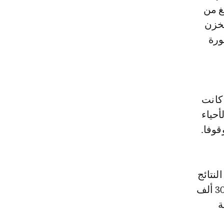
غ من
 مخزن
لمحظورة
عجلة مطاطية، كانت
حياء
لنتائج
الأولية للحملة عن حجز ما يزيد عن 100 عجلة معدة للحرق، بالإضافة إلى 30 ألف
ية