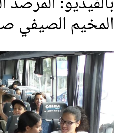
بالفيديو: المرصد ا
المخيم الصيفي صو