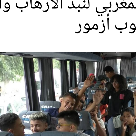
لمغربي لنبذ الارهاب
ب أزمور