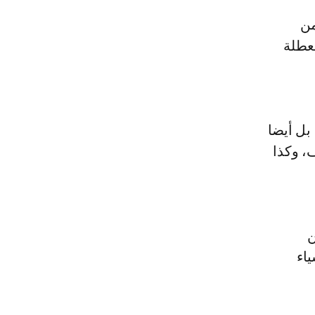
اء العطلة
بل أيضا
، وكذا
ن
اء