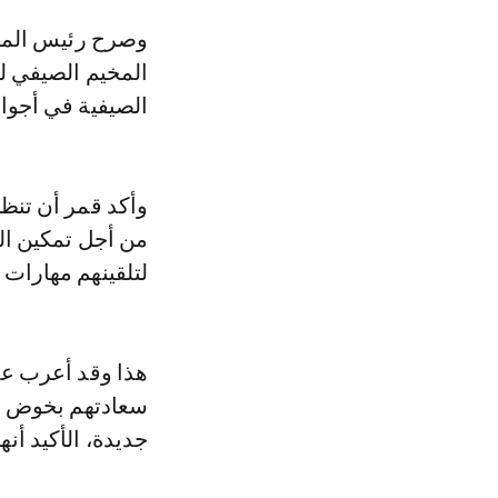
وصرح رئيس المرصد، محمد قمر، لـLe360 أن عدد الأطفال المستفيدين من
الصيفية في أجواء
وأكد قمر أن تنظي
من أجل تمكين ال
لتلقينهم مهارات 
هذا وقد أعرب عد
سعادتهم بخوض تج
جديدة، الأكيد أن