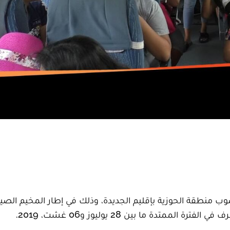
اح الأحد 28 يوليوز 2019، رحالهم صوب منطقة الحوزية بإقليم الجديدة، وذلك في إطار المخيم ا
تدة ما بين 28 يوليوز و06 غشت، 2019.