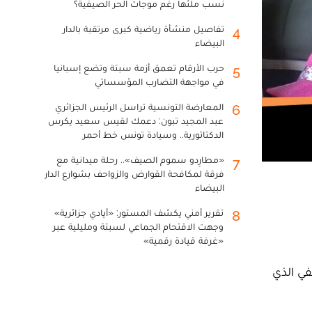
نسب ملئها رغم موجات الحر الصيفية؟
تفاصيل منشأة رياضية كبرى مرتقبة بالدار
4
البيضاء
حرب الأرقام تعمق أزمة سبتة وتضع إسبانيا
5
في مواجهة التضارب المؤسساتي
المعارضة التونسية تراسل الرئيس الجزائري
6
عبد المجيد تبون: دعمك لقيس سعيد يكرس
الدكتاتورية.. وسيادة تونس خط أحمر
«مطارِدو سموم الصيف».. رحلة ميدانية مع
7
فرقة لمكافحة القوارض والزواحف بشوارع الدار
البيضاء
تقرير أمني يكشف المستور: «أيادي جزائرية»
8
وجهت الاقتحام الجماعي لسبتة ومليلية عبر
«غرفة قيادة رقمية»
لصيفي الذي