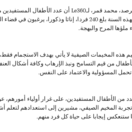
المخيم الصيفي لهذه السنة بلغ 240 فردا، إناثا وذكورا، يرغبون في قض
 ملؤها المرح والبهجة.
م هذه المخيمات الصيفية لا يأتي بهدف الاستجمام فقط، 
أطفال من قيم التسامح ونبذ الإرهاب وكافة أشكال العنف
تحمل المسؤولية والاعتماد على النفس.
د من الأطفال المستفيدين، على غرار أولياء أمورهم، ع
ربة المخيم الصيفي، مشيرين إلى استعدادهم لتعلم أشي
ها ستنعكس إيجابا على حياة كل فرد منهم.